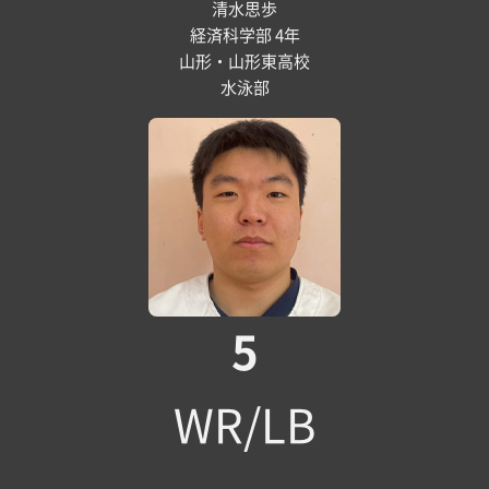
清水思歩
経済科学部 4年
山形・山形東高校
水泳部
5
WR/LB