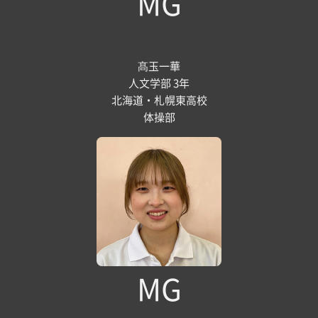
MG
髙玉一華
人文学部 3年
北海道・札幌東高校
体操部
MG