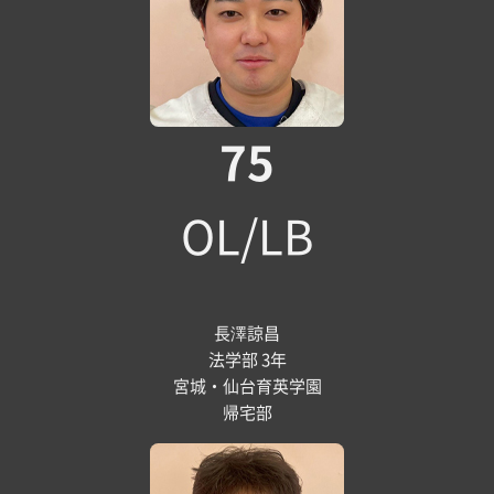
75
OL/LB
長澤諒昌
法学部 3年
宮城・仙台育英学園
帰宅部