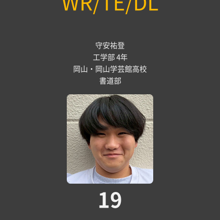
WR/TE/DL
守安祐登
工学部 4年
岡山・岡山学芸館高校
書道部
19