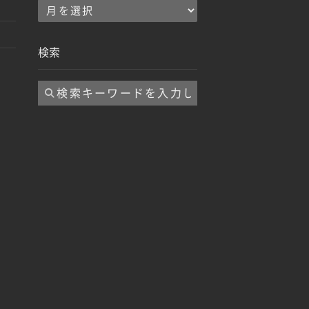
ア
ー
カ
検索
イ
ブ