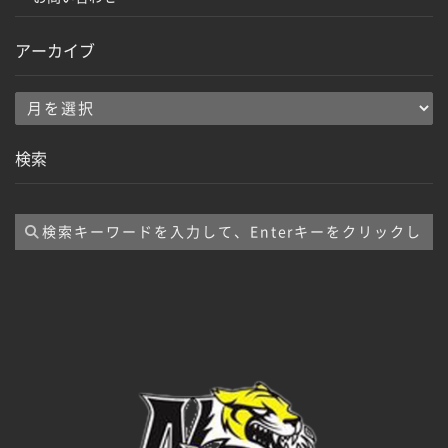
アーカイブ
ア
ー
検索
カ
イ
ブ