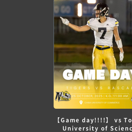
【Game day!!!!】 vs T
University of Scien