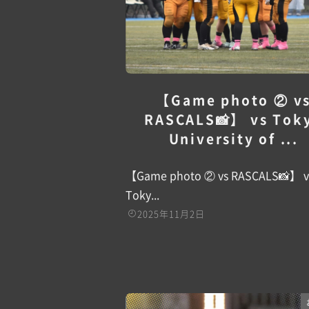
【Game photo ② v
RASCALS📸】 vs Tok
University of ...
【Game photo ② vs RASCALS📸】 v
Toky...
2025年11月2日