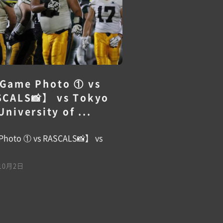
Game Photo ① vs
SCALS📸】 vs Tokyo
University of ...
hoto ① vs RASCALS📸】 vs
10月2日