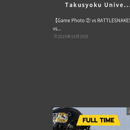
Takusyoku Unive..
【Game Photo ② vs RATTLESNAKE
vs...
2025年10月20日