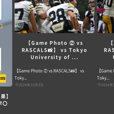
【Game Photo ② vs
【
RASCALS📸】 vs Tokyo
RA
University of ...
【Game Photo ② vs RASCALS📸】 vs
【Game P
Toky...
Toky...
2024年10月3日
2024年
結果】
学〇
.