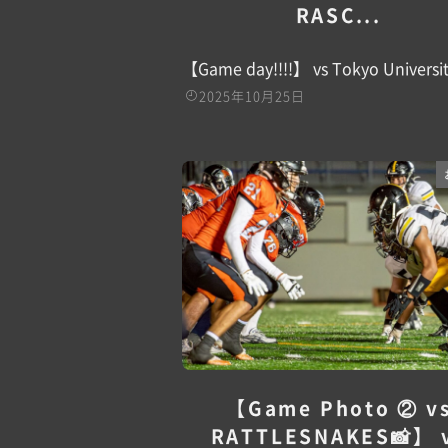
RASC...
【Game day!!!!】 vs Tokyo University
2025年10月25日
【Game Photo ② v
RATTLESNAKES📸】 