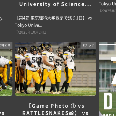
Tokyo Un
University of Science...
2025年
...
【第4節 東京理科大学戦まで残り1日】 vs
Tokyo Unive...
2025年10月24日
お知らせ
お知らせ
s
【Game Photo ① vs
vs
RATTLESNAKES📸】 vs