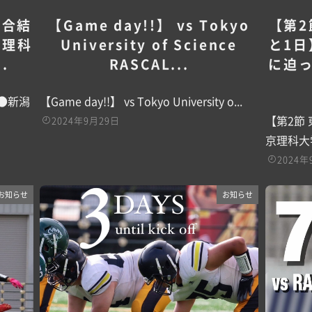
試合結
【Game day!!】 vs Tokyo
【第2
京理科
University of Science
と1日
.
RASCAL...
に迫
 ●新潟
【Game day!!】 vs Tokyo University o...
【第2節
2024年9月29日
京理科大
2024年
お知らせ
お知らせ