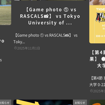
【Game photo ① vs
RASCALS📸】 vs Tokyo
University of ...
s
【Game photo ① vs RASCALS📸】 vs
yo
Toky...
2025年11月1日
【第4
果】 
s
大学
【第4節
大学 0-2
2025年
お知らせ
お知らせ