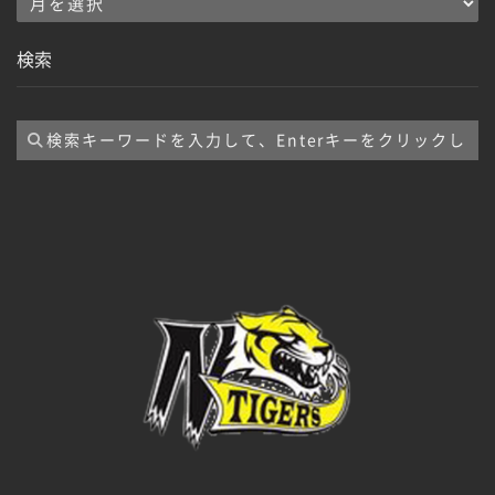
ア
ー
検索
カ
イ
ブ