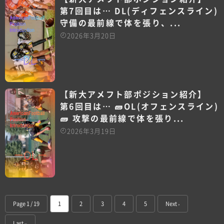
第7回目は… DL(ディフェンスライン)
守備の最前線で体を張り、...
2026年3月20日
【新大アメフト部ポジション紹介】
第6回目は… 🧱OL(オフェンスライン)
🧱 攻撃の最前線で体を張り...
2026年3月19日
Page 1 / 19
1
2
3
4
5
Next ›
Last »