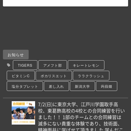
お知らせ
TIGERS
アメフト部
キレートレモン
ビタミンC
ポカリスエット
ララクラッシュ
塩分タブレット
差し入れ
新潟大学
蒟蒻畑
7/2(日)に東京大学、江戸川学園取手高
校、東葛飾高校の4校との合同練習を行い
ました！！ 1部のチームとの合同練習は
滅多にない貴重な体験であり、技術面、
精神面共に学ばせて頂きました 学んだこ