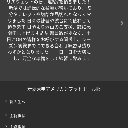
リスウェットの粉、塩飴?を頂きました！
新潟では記録的な猛暑が続いており、塩
分タブレットや塩飴が品切れとなってお
りました 日々の練習や試合にて使わせて
頂きます 日頃より沢山のご支援、誠に感
謝申し上げます‍♂️‍♀️ 部員数が少なく、土
日にOBの皆様をお呼びする関係上、シー
ズン初戦までにできる合わせ練習は残り
わずかとなりました。 一日一日を大切に
し、万全な準備をして練習に臨みます
新潟大学アメリカンフットボール部
新入生へ
主将挨拶
主務挨拶