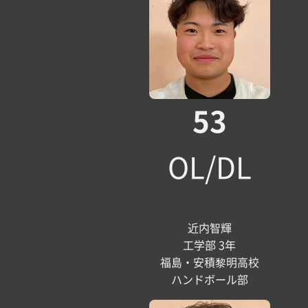
53
OL/DL
近内智輝
工学部 3年
福島・安積黎明高校
ハンドボール部