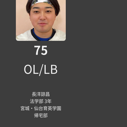
75
OL/LB
長澤諒昌
法学部 3年
宮城・仙台育英学園
帰宅部