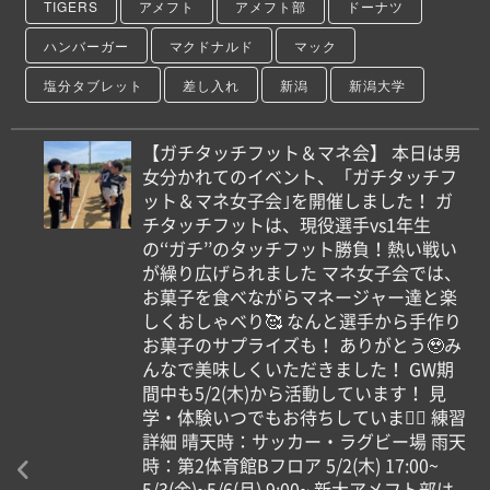
TIGERS
アメフト
アメフト部
ドーナツ
ハンバーガー
マクドナルド
マック
塩分タブレット
差し入れ
新潟
新潟大学
【ガチタッチフット＆マネ会】 本日は男
女分かれてのイベント、「ガチタッチフ
ット＆マネ女子会｣を開催しました！ ガ
チタッチフットは、現役選手vs1年生
の‘‘ガチ’’のタッチフット勝負！熱い戦い
が繰り広げられました マネ女子会では、
お菓子を食べながらマネージャー達と楽
しくおしゃべり🥰 なんと選手から手作り
お菓子のサプライズも！ ありがとう🥹み
んなで美味しくいただきました！ GW期
間中も5/2(木)から活動しています！ 見
学・体験いつでもお待ちしています🏻 練習
詳細 晴天時：サッカー・ラグビー場 雨天
時：第2体育館Bフロア 5/2(木) 17:00~
5/3(金)~5/6(月) 9:00~ 新大アメフト部は