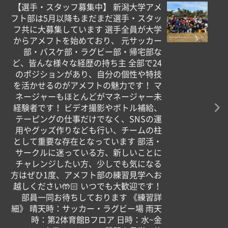
【選手・スタッフ募集中】 新潟大学アメ
フト部は5月以降もまだまだ選手・スタッ
フ共に大募集しています 選手全員が大学
からアメフトを始めており、 元サッカー
部・バスケ部・ラグビー部・帰宅部な
ど、皆んな様々な経歴の持ち主 全部で24
のポジションがあり、自分の個性や特技
を活かせるのがアメフトの魅力です！ マ
ネージャーもほとんどがマネージャー未
経験者です！ ビデオ撮影やボトル補給、
テーピングの仕事だけでなく、SNSの運
用やグッズ作りなども行い、チームの柱
として重要な存在となっています 部活・
サークルに迷っている方、新しいことに
チャレンジしたい方、少しでも気になる
方はぜひ1度、アメフト部の練習見学へお
越しください🤲🏻 いつでも大歓迎です！
部員一同お待ちしております 《練習詳
細》 晴天時：サッカー・ラグビー場 雨天
時：第2体育館Bフロア 日時：水~金