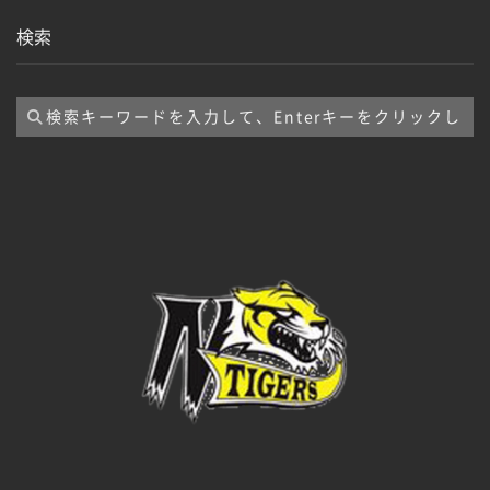
ー
検索
カ
イ
ブ