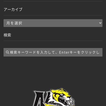
アーカイブ
ア
ー
検索
カ
イ
ブ