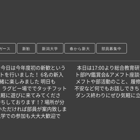
本日も11名の新入生が来てくれました！ みんな来てくれてありがとう タッチフットではスーパープレーの連続でした！！ 明日はグラウンドにて10:00より練習見学会を行います アメフトについて少しでも知れるチャンスです！ 是非気軽に練習を覗きに来てみてください！ 場所が分からない方はDMをいただければ部員が案内致します！‍♀️ 途中参加も大大大歓迎です！‍♀️
ガース
新歓
新潟大学
春から新大
部員募集中
 今日は今年度初の新歓という
本日は17:00より総合教育研
トを行いました！ 6名の新入
ト部PV鑑賞会&アメフト座談
緒に楽しみました 明日も
メフトや部活動のこと、履
ー・ラグビー場ででタッチフット
不安など何でもお話しできち
気軽に遊びに来てみてくださ
ダンス終わりにぜひ気軽に
待ちしております！? 場所が分
いただければ部員が案内致しま
、見学での参加も大大大歓迎で