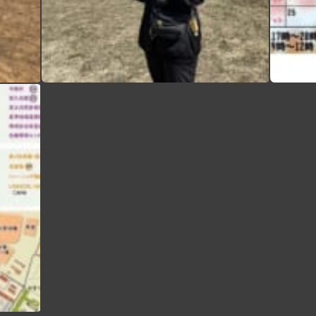
本日も11名の新入生が来てくれました！ みんな来てくれてありがとう タッチフットではスーパープレーの連続でした！！ 明日はグラウンドにて10:00より練習見学会を行います アメフトについて少しでも知れるチャンスです！ 是非気軽に練習を覗きに来てみてください！ 場所が分からない方はDMをいただければ部員が案内致します！‍♀️ 途中参加も大大大歓迎です！‍♀️