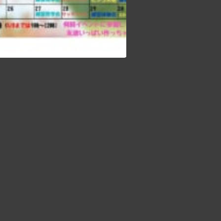
本日も11名の新入生が来てくれました！ みんな来てくれてありがとう タッチフットではスーパープレーの連続でした！！ 明日はグラウンドにて10:00より練習見学会を行います アメフトについて少しでも知れるチャンスです！ 是非気軽に練習を覗きに来てみてください！ 場所が分からない方はDMをいただければ部員が案内致します！‍♀️ 途中参加も大大大歓迎です！‍♀️