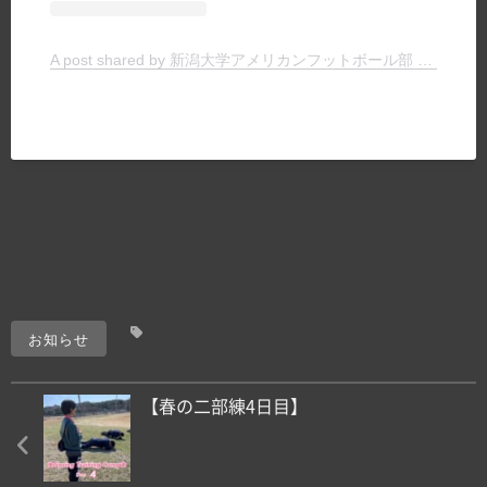
A post shared by 新潟大学アメリカンフットボール部 TIGERS (@niigata.tigers)
お知らせ
【春の二部練4日目】