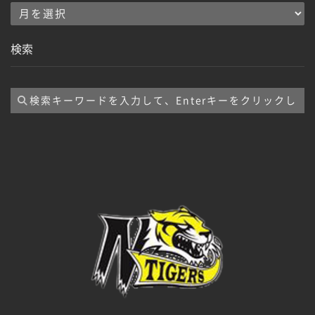
ア
ー
検索
カ
イ
ブ