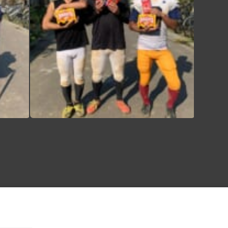
差し入れとして、2019年度卒業のOB中川様よりボトル用のカゴ、長靴、傘を、市川様より栄養ドリンクとお菓子を戴きました！ 温かいお心遣い、誠にありがとうございます 中川様と市川様にはこの三連休の練習に参加して頂き、一人一人に丁寧にご指導して頂きました。技術面のみならず、練習への姿勢や取り組み方などを学び、改めて考え直すことができました。 遥々遠くから貴重なお時間をどうもありがとうございました‍♀️‍♂️ 引き続き今後ともご指導の程、宜しくお願い致します。 #