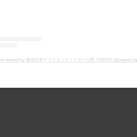
ost shared by 新潟大学アメリカンフットボール部 TIGERS (@niigata.tig