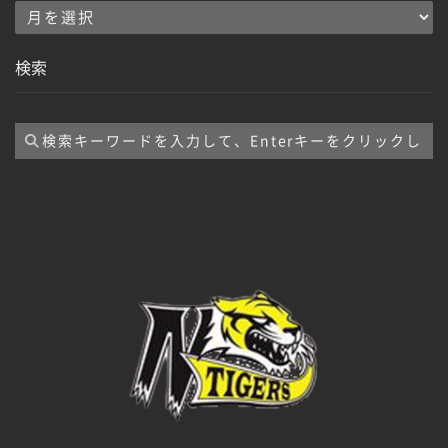
ア
ー
検索
カ
イ
ブ