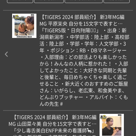
【TIGERS 2024 部員紹介】 新3年MG編
MG 平原茉央 自分を15文字で表すと…
「TIGERS版＂日向翔陽＂🏻」 ・出身：新
潟県新潟市 ・中学部活：陸上部 ・高校部
活：陸上部 ・学部・学年：人文学部・3
年 ・ポジション：RB・DBマネージャー
・入部理由：どの部活よりも楽しかった
から！みんなの人柄に惹かれた！ ・入部
してよかったこと：大好きな同期と先輩
と後輩と、毎日めちゃくちゃ楽しく過ご
せること ・新大近くのおすすめのご飯屋
さん：いがらし、老広東、和食美やま、
どんぶりブッチャー ・アルバイト：くも
んの先生 #
【TIGERS 2024 部員紹介】 新3年MG編
MG 山田菜々美 自分を15文字で表すと…
「少し毒舌美白ENFP未来の看護師🦕」