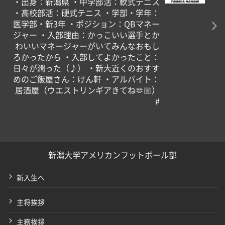
・出身：新潟県 ・中学部活：軟式テニス
・高校部活：硬式テニス ・学部・学年：
医学部・新3年 ・ポジション：QBマネー
ジャー ・入部理由：かっこいい選手とか
わいいマネージャーがいてみんなおもし
ろかったから️ ・入部してよかったこと：
日々が潤った（♪） ・新大近くのおすす
めのご飯屋さん：けん軒 ・アルバイト：
居酒屋（ウエストリンギアきてね🫶🏼）
#
新潟大学アメリカンフットボール部
新入生へ
主将挨拶
主務挨拶