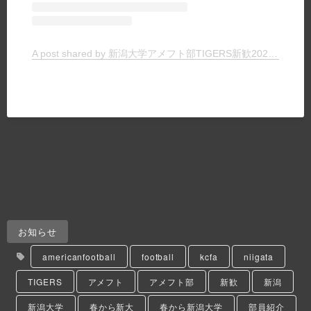
A post shared by 新潟大学アメフト部TIGERS新歓2024 (@tigers_recruit_)
お知らせ
americanfootball
football
kcfa
niigata
TIGERS
アメフト
アメフト部
新歓
新潟
新潟大学
春から新大
春から新潟大学
部員紹介