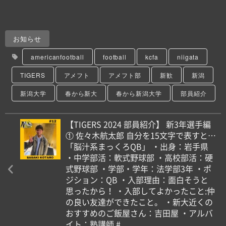
お知らせ
americanfootball
football
kcfa
niigata
TIGERS
アメフト
アメフト部
新歓
新潟
新潟大学
春から新大
春から新潟大学
部員紹介
【TIGERS 2024 部員紹介】 新3年選手編
① 佐々木航太郎 自分を15文字で表すと…
「脳汁系まっくろQB」 ・出身：岩手県
・中学部活：軟式野球部 ・高校部活：硬
式野球部 ・学部・学年：法学部3年 ・ポ
ジション：QB ・入部理由：面白そうと
思ったから！ ・入部してよかったこと:仲
の良い友達ができたこと。 ・新大近くの
おすすめのご飯屋さん：吉田屋 ・アルバ
イト：塾講師 #