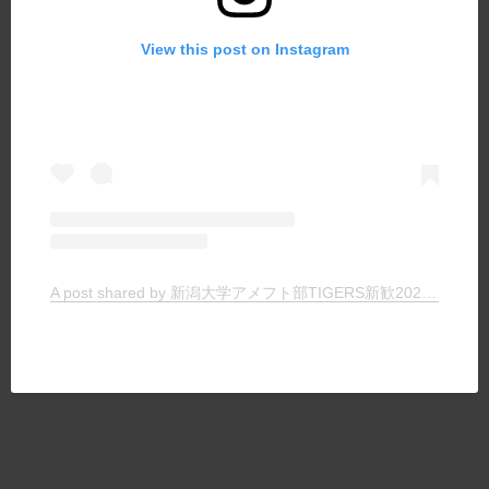
View this post on Instagram
A post shared by 新潟大学アメフト部TIGERS新歓2024 (@tigers_recruit_)