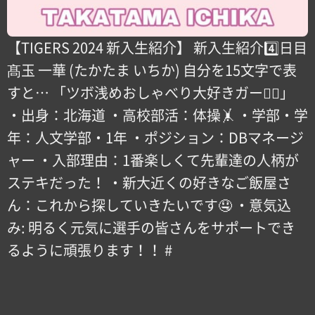
【TIGERS 2024 新入生紹介】 新入生紹介4️⃣日目
髙玉 一華 (たかたま いちか) 自分を15文字で表
すと… 「ツボ浅めおしゃべり大好きガール🏻」
・出身：北海道 ・高校部活：体操🤸 ・学部・学
年：人文学部・1年 ・ポジション：DBマネージ
ャー ・入部理由：1番楽しくて先輩達の人柄が
ステキだった！ ・新大近くの好きなご飯屋さ
ん：これから探していきたいです🤤 ・意気込
み: 明るく元気に選手の皆さんをサポートでき
るように頑張ります！！ #