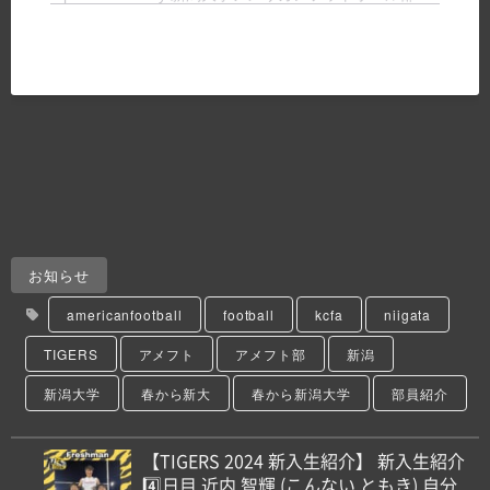
お知らせ
americanfootball
football
kcfa
niigata
TIGERS
アメフト
アメフト部
新潟
新潟大学
春から新大
春から新潟大学
部員紹介
【TIGERS 2024 新入生紹介】 新入生紹介
4️⃣日目 近内 智輝 (こんない ともき) 自分