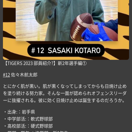
【TIGERS 2023 部員紹介?】新2年選手編①
#12
佐々木航太郎
とにかく肌が黒い。肌が黒くなってしまってからも日焼け止め
を塗り続ける努力家。そんな一面が認められオフェンスリーダ
ーに抜擢される。彼に効く日焼け止めは誕生するのだろうか。
・出身:：岩手県
・中学部活:：軟式野球部
・高校部活:：硬式野球部