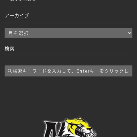
アーカイブ
ア
ー
検索
カ
イ
ブ