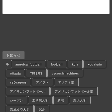
お知らせ
americanfootball
football
kcfa
kogakuin
niigata
TIGERS
vscrushmachines
vsDragons
アメフト
アメフト部
アメリカンフットボール
アメリカンフットボール部
シーズン
工学院大学
新潟
新潟大学
流通経済大学
試合