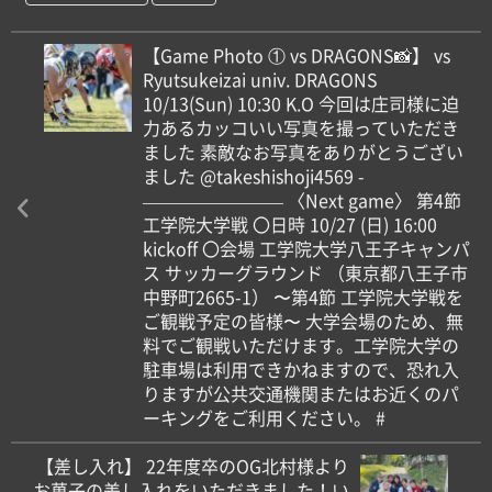
【Game Photo ① vs DRAGONS📸】 vs
Ryutsukeizai univ. DRAGONS
10/13(Sun) 10:30 K.O 今回は庄司様に迫
力あるカッコいい写真を撮っていただき
ました 素敵なお写真をありがとうござい
ました @takeshishoji4569 -
———————— 〈Next game〉 第4節
工学院大学戦 〇日時 10/27 (日) 16:00
kickoff 〇会場 工学院大学八王子キャンパ
ス サッカーグラウンド （東京都八王子市
中野町2665-1） 〜第4節 工学院大学戦を
ご観戦予定の皆様〜 大学会場のため、無
料でご観戦いただけます。工学院大学の
駐車場は利用できかねますので、恐れ入
りますが公共交通機関またはお近くのパ
ーキングをご利用ください。 #
【差し入れ】 22年度卒のOG北村様より
お菓子の差し入れをいただきました！い