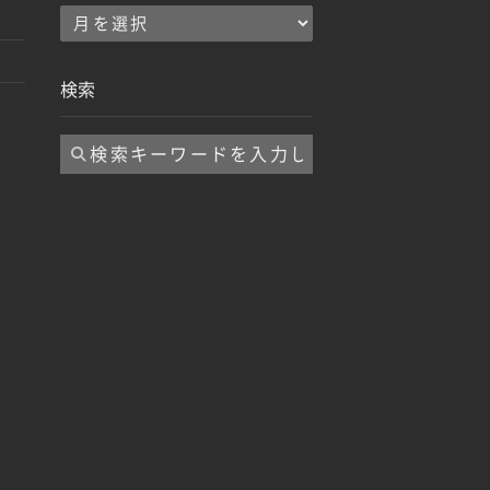
ア
ー
カ
検索
イ
ブ