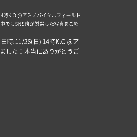
S 日時:11/26(日) 14時K.O @ア
きました！本当にありがとうご
【Game Photo ① vs GREENMONSTERS ?】 vs Dokkyo univ. GREENMONSTERS 日時:11/26(日) 14時K.O @アミノバイタルフィールド 今回も弊部OGの方に迫力ある素敵な写真を撮って頂きました！本当にありがとうございました その中でもSNS班が厳選した写真をご紹介します #