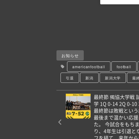
お知らせ
americanfootball
football
引退
新潟
新潟大学
最
最終節 獨協大学戦 試
学 1Q 0-14 2Q 0-10 
最終節は敗戦という
最後まで温かい応援
た。 今試合をもち
り、4年生は引退と
フを経て、来年から