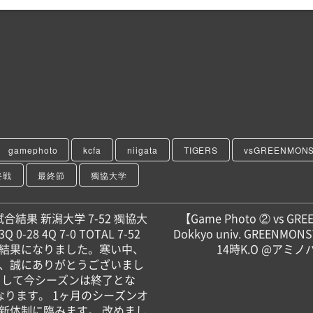
gamephoto
kcfa
niigata
TIGERS
vsGREENMON
終戦
最終節
獨協大学
合結果 新潟大学 7-52 獨協大
【Game Photo ② vs GRE
3Q 0-28 4Q 7-0 TOTAL 7-52
Dokkyo univ. GREENMON
結果になりました。寒い中、
14時K.O @アミ
、誠にありがとうございまし
まして今シーズンは終了とな
なります。 1ヶ月のシーズンオ
新体制に臨みます。 改めまし