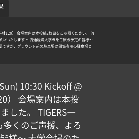
果
（茨城県龍ヶ崎市平林120） ️会場案内は本投稿2枚目をご参照ください。 流
お願いいたします 〜流通経済大学戦をご観戦予定の皆様〜
不要ですが、グラウンド前の駐車場は関係者用の駐車場と
un) 10:30 Kickoff @
0） ️会場案内は本投
た。 TIGERS一
も多くのご声援、よろ
皆様〜 大学会場のた