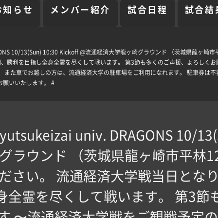
お知らせ
メンバー紹介
試合日程
試合結
niv. DRAGONS 10/13(Sun) 10:30 Kickoff @流通経済大学龍ヶ崎グラウンド 
S一同、勝利を目指し全身全霊を尽くして戦います。 第3節も多くのご声援、よろしく
。 また車でお越しの方は、流通経済大学の駐車場をご利用になれます。 駐車券は
願いいたします。 #
utsukeizai univ. DRAGONS 10/13(S
ラウンド （茨城県龍ヶ崎市平林12
ださい。 流通経済大学戦当日となりまし
身全霊を尽くして戦います。 第3節
す 〜流通経済大学戦をご観戦予定の