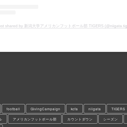
ost shared by 新潟大学アメリカンフットボール部 TIGERS (@niigata.tig
football
GivingCampaign
kcfa
niigata
TIGERS
ル
アメリカンフットボール部
カウントダウン
シーズン