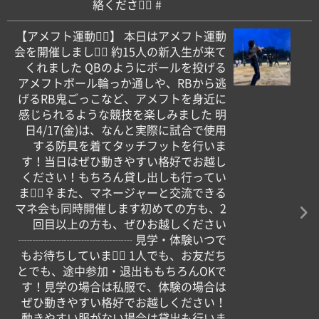
絡ください🏻 #
【アメフト運動会🏻】 本日はアメフト運動
会を開催しました🏻 約15人の新入生が来て
くれました QBのようにボールを投げる
アメフトボール輪っか通しや、RBから逃
げるRB鬼ごっこなど、アメフトを身近に
感じられるような競技を楽しみました 明
日4/17(金)は、なんと実際に試合で使用
する防具を着てタッチフットを行いま
す！当日はぜひ動きやすい格好でお越し
ください！もちろん貸し出しも行ってい
ます🏻‍♀️また、マネージャーと交流できる
マネ会も同時開催します初めての方も、2
回目以上の方も、ぜひお越しください
┈┈┈┈┈┈┈┈┈┈ 見学・体験いつで
もお待ちしています🏻 1人でも、お友だち
とでも、途中参加・退出ももちろんOKで
す！見学の場合は私服で、体験の場合は
ぜひ動きやすい格好でお越しください！
動きやすい服がない場合は貸出も行いま