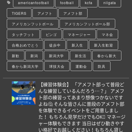
americanfootball
football
kcfa
niigata
TIGERS
アメフト
アメフト部
アメリカンフットボール
アメリカンフットボール部
タッチフット
ビンゴ
マネージャー
マネ会
合格おめでとう
徒歩中
新入生
新入生歓迎
新歓
新潟
新潟大学
新生活
春から新大
春から新潟大学
球技大会
運動会
防具
【練習体験会】 「アメフト部って普段ど
んな練習しているんだろう…？」 アメフ
ト部の練習ってあまり想像つかないです
よね🤔 そんな皆さんに普段のアメフト部
を体験できるイベントをご用意しまし
た！ もちろん見学だけでもOK🏼 マネージ
ャー体験もできます 当日はぜひ動きやす
い格好でお越しください！もちろん貸し