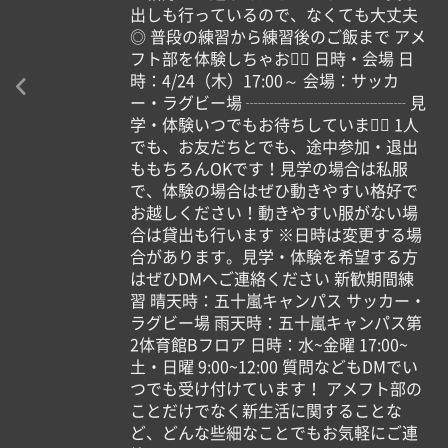
出しも行っているので、なくても大丈夫
◎ 普段の練習から練習後のご飯まで アメ
フト部を体験しちゃおう🏼 日時・会場 日
時：4/24（木）17:00～ 会場：サッカ
ー・ラグビー場 ┈┈┈┈┈┈┈┈┈┈ 見
学・体験いつでもお待ちしています🏻 1人
でも、お友だちとでも、途中参加・退出
ももちろんOKです！見学の場合は私服
で、体験の場合はぜひ動きやすい格好で
お越しください！動きやすい服がない場
合は貸出も行います ※日時は変更する場
合があります。見学・体験を希望する方
はぜひDMへご連絡ください 新歓期間練
習 晴天時：五十嵐キャンパス サッカー・
ラグビー場 雨天時：五十嵐キャンパス第
2体育館Bフロア 日時：水~金曜 17:00~
土・日曜 9:00~12:00 質問などもDMでい
つでも受け付けています！ アメフト部の
ことだけでなく新生活に関することな
ど、どんな些細なことでもお気軽にご連