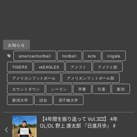
お知らせ
americanfootball
football
kcfa
niigata
TIGERS
vsEAGLES
アメフト
アメフト部
アメリカンフットボール
アメリカンフットボール部
カウントダウン
シーズン
卒業
引退
新潟
新潟大学
試合
高千穂大学
【4年間を振り返って Vol.3🎞️】 4年
OL/DL 野上 康太郎 『日進月歩』 #