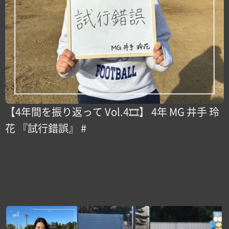
【4年間を振り返って Vol.4🎞️】 4年 MG 井手 玲
花 『試行錯誤』 #