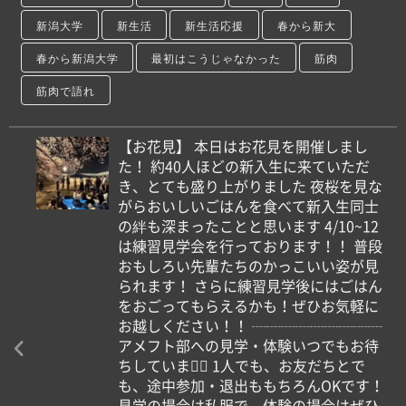
新潟大学
新生活
新生活応援
春から新大
春から新潟大学
最初はこうじゃなかった
筋肉
筋肉で語れ
【お花見】 本日はお花見を開催しまし
た！ 約40人ほどの新入生に来ていただ
き、とても盛り上がりました 夜桜を見な
がらおいしいごはんを食べて新入生同士
の絆も深まったことと思います 4/10~12
は練習見学会を行っております！！ 普段
おもしろい先輩たちのかっこいい姿が見
られます！ さらに練習見学後にはごはん
をおごってもらえるかも！ぜひお気軽に
お越しください！！ ┈┈┈┈┈┈┈┈┈
アメフト部への見学・体験いつでもお待
ちしています🏻 1人でも、お友だちとで
も、途中参加・退出ももちろんOKです！
見学の場合は私服で、体験の場合はぜひ