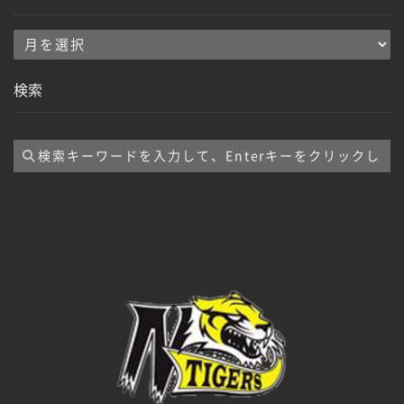
ア
ー
検索
カ
イ
ブ