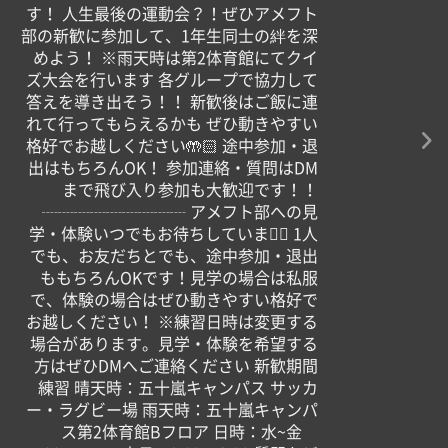
す！ 人生最後の運動会？！ぜひアメフト
部の新歓に参加して、1年生同士の絆を深
めよう！ ※雨天時は第2体育館にてクイ
ズ大会を行います 各グループで協力して
答えを導き出そう！！ 新歓後はご飯に連
れて行ってもらえるかも ぜひ動きやすい
格好でお越しください🤲🏻 途中参加・退
出はもちろんOK！ 参加連絡・質問はDM
まで飛び入り参加も大歓迎です！！
┈┈┈┈┈┈┈┈┈ アメフト部への見
学・体験いつでもお待ちしています🏻 1人
でも、お友だちとでも、途中参加・退出
ももちろんOKです！見学の場合は私服
で、体験の場合はぜひ動きやすい格好で
お越しください！ ※練習日時は変更する
場合があります。見学・体験を希望する
方はぜひDMへご連絡ください 新歓期間
練習 晴天時：五十嵐キャンパス サッカ
ー・ラグビー場 雨天時：五十嵐キャンパ
ス第2体育館Bフロア 日時：水~金