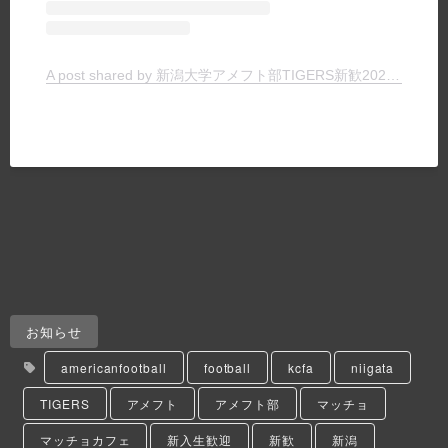
A post shared by 新潟大学アメフト部TIGERS新歓2024 (@tigers_recruit_)
お知らせ
americanfootball
football
kcfa
niigata
TIGERS
アメフト
アメフト部
マッチョ
マッチョカフェ
新入生歓迎
新歓
新潟