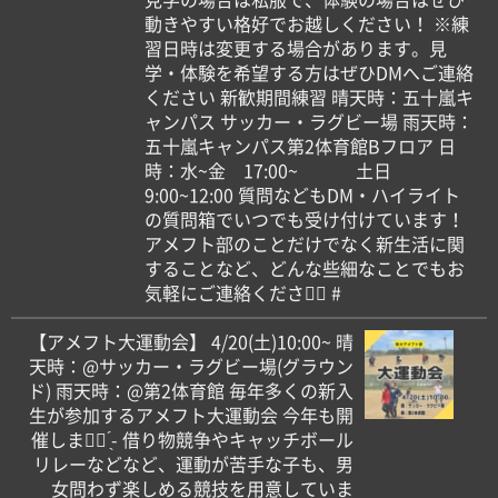
動きやすい格好でお越しください！ ※練
習日時は変更する場合があります。見
学・体験を希望する方はぜひDMへご連絡
ください 新歓期間練習 晴天時：五十嵐キ
ャンパス サッカー・ラグビー場 雨天時：
五十嵐キャンパス第2体育館Bフロア 日
時：水~金 17:00~ 土日
9:00~12:00 質問などもDM・ハイライト
の質問箱でいつでも受け付けています！
アメフト部のことだけでなく新生活に関
することなど、どんな些細なことでもお
気軽にご連絡ください🏻 #
【アメフト大運動会】 4/20(土)10:00~ ️晴
天時：@サッカー・ラグビー場(グラウン
ド) ️雨天時：@第2体育館 毎年多くの新入
生が参加するアメフト大運動会 今年も開
催します🏻 ̖́- 借り物競争やキャッチボール
リレーなどなど、運動が苦手な子も、男
女問わず楽しめる競技を用意していま