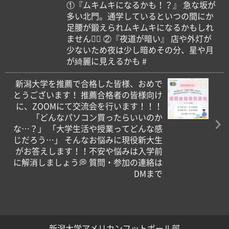
①『ムキムキになるかも！？』 急な坂が
多い北門。通学しているといつの間にか
足腰が鍛えられムキムキになるかもしれ
ません🏋️‍♀️ ②『夜道が暗い』 店や外灯が
少ないため夜は少し暗めその分、星や月
が綺麗に見えるかも️ #
新潟大学を推薦で合格した皆様、おめで
とうございます！ 推薦合格者の皆様向け
に、ZOOMにて交流会を行います！！！
「どんなパソコン買ったらいいのか
な…？」 「大学生活や授業ってどんな感
じだろう…」 そんなお悩みに現役新大生
がお答えします！！不安や悩みは入学前
に解消しましょう💭 質問・参加の連絡は
DMまで
新潟大学アメリカンフットボール部