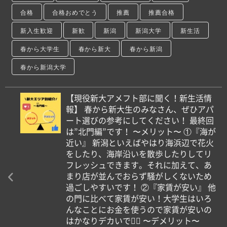
合格
合格おめでとう
推薦
推薦合格
新入生歓迎
新歓
新潟
新潟大学
新生活
春から大学生
春から新大
春から新潟
春から新潟大学
【現役新大アメフト部に聞く！新生活情
報】 春から新大生のみなさん、ぜひアパ
ート選びの参考にしてください！ 最終回
は”北門編”です！ 〜メリット〜 ①『海が
近い』 新潟といえばやはり海浜辺で花火
をしたり、海岸沿いを散歩したりしてリ
フレッシュできます。それに加えて、あ
まり店が並んでおらず騒がしくないため
過ごしやすいです！ ②『家賃が安い』 他
の門に比べて家賃が安い！大学生はいろ
んなことにお金を使うので家賃が安いの
はかなりデカいです🏻 〜デメリット〜