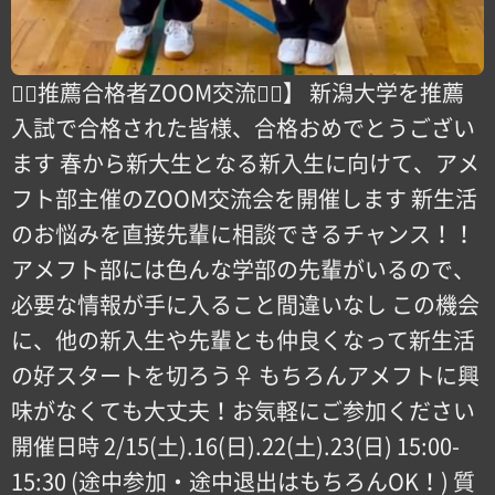
【🏻推薦合格者ZOOM交流会🏻】 新潟大学を推薦
入試で合格された皆様、合格おめでとうござい
ます 春から新大生となる新入生に向けて、アメ
フト部主催のZOOM交流会を開催します 新生活
のお悩みを直接先輩に相談できるチャンス！！
アメフト部には色んな学部の先輩がいるので、
必要な情報が手に入ること間違いなし️ この機会
に、他の新入生や先輩とも仲良くなって新生活
の好スタートを切ろう‍♀️ もちろんアメフトに興
味がなくても大丈夫！お気軽にご参加ください
開催日時️ 2/15(土).16(日).22(土).23(日) 15:00-
15:30 (途中参加・途中退出はもちろんOK！) 質