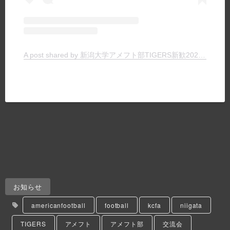
A post shared by 新潟大学アメフト部TIGERS新歓2025 (@tigers_recruit_)
お知らせ
americanfootball
football
kcfa
niigata
TIGERS
アメフト
アメフト部
交流会