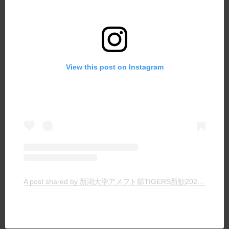
View this post on Instagram
A post shared by 新潟大学アメフト部TIGERS新歓2023 (@tigers_recruit_2023)