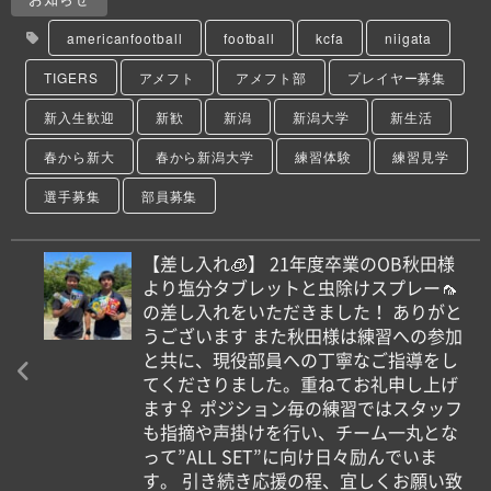
americanfootball
football
kcfa
niigata
TIGERS
アメフト
アメフト部
プレイヤー募集
新入生歓迎
新歓
新潟
新潟大学
新生活
春から新大
春から新潟大学
練習体験
練習見学
選手募集
部員募集
【差し入れ🧊】 21年度卒業のOB秋田様
より塩分タブレットと虫除けスプレー🦟
の差し入れをいただきました！ ありがと
うございます️ また秋田様は練習への参加
と共に、現役部員への丁寧なご指導をし
てくださりました。重ねてお礼申し上げ
ます‍♀️ ポジション毎の練習ではスタッフ
も指摘や声掛けを行い、チーム一丸とな
って”ALL SET”に向け日々励んでいま
す。 引き続き応援の程、宜しくお願い致