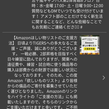
五十嵐キャンパス第2体育館Bフロア 日
時：水~金曜 17:00~ 土・日曜 9:00~12:00
質問などもDMでいつでも受け付けていま
す！ アメフト部のことだけでなく新生活
に関することなど、どんな些細なことで
もお気軽にご連絡ください🏻 #
【Amazonほしい物リストのご支援方
法】 日頃よりTIGERSへの多大なるご支
援・ご声援、誠にありがとうございま
す。 一戦必勝、2部昇格を目指すべく
日々練習に励んでおりますが、関東への
遠征費や、練習・試合時に使う備品等の
購入は部費からの財源では厳しい状況に
なっております。 そのため、この度
Amazon「欲しいものリスト」より皆様
からの備品のご寄付を募集させていただ
く運びとなりました。 Amazonのリンク
をハイライトの「ご支援の方法」にも掲
載いたしますので、そちらのリンクから
ご支援いただけますと幸いです。 ご不明