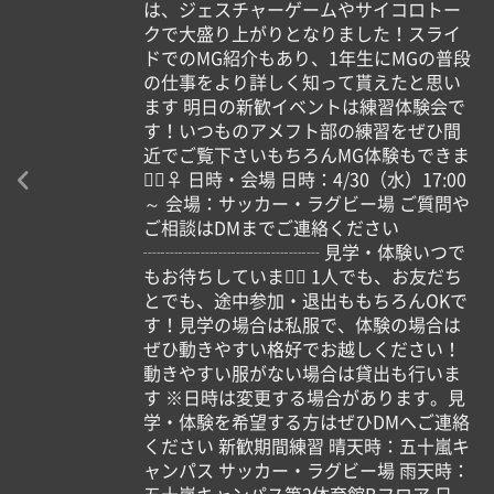
は、ジェスチャーゲームやサイコロトー
クで大盛り上がりとなりました！スライ
ドでのMG紹介もあり、1年生にMGの普段
の仕事をより詳しく知って貰えたと思い
ます 明日の新歓イベントは練習体験会で
す！いつものアメフト部の練習をぜひ間
近でご覧下さいもちろんMG体験もできま
す🏻‍♀️ 日時・会場 日時：4/30（水）17:00
～ 会場：サッカー・ラグビー場 ご質問や
ご相談はDMまでご連絡ください
┈┈┈┈┈┈┈┈┈┈ 見学・体験いつで
もお待ちしています🏻 1人でも、お友だち
とでも、途中参加・退出ももちろんOKで
す！見学の場合は私服で、体験の場合は
ぜひ動きやすい格好でお越しください！
動きやすい服がない場合は貸出も行いま
す ※日時は変更する場合があります。見
学・体験を希望する方はぜひDMへご連絡
ください 新歓期間練習 晴天時：五十嵐キ
ャンパス サッカー・ラグビー場 雨天時：