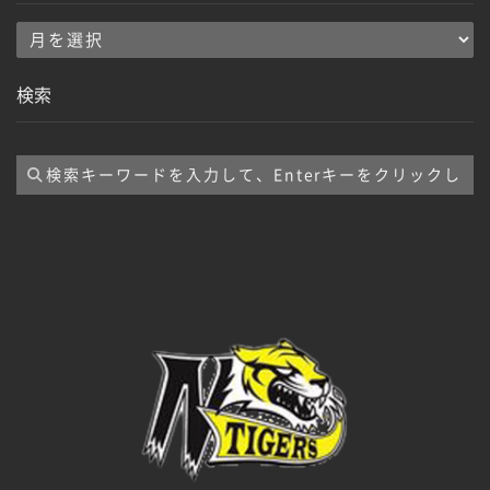
ア
ー
検索
カ
イ
ブ