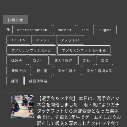
お知らせ
americanfootball
football
kcfa
niigata
TIGERS
アメフト
アメフト部
アメリカンフットボール
アメリカンフットボール部
体験会
新入生
新入生歓迎
新歓
新潟
新潟大学
新生活
春から新大
春から新潟大学
練習
練習体験会
【選手会＆マネ会】 本日は、選手会とマ
ネ会を開催しました！ 雨・風によりガチ
タッチフットから急遽変更となった選手
会では、先輩と1年生でゲームをしたりお
話をして親交を深めました🤝🏻 マネ会で