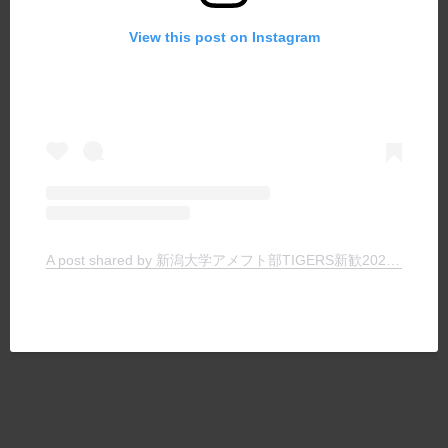
View this post on Instagram
A post shared by 新潟大学アメフト部TIGERS新歓2025 (@tigers_recruit_)