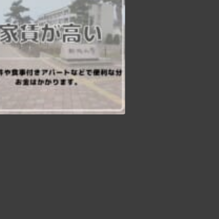
【現役新大アメフト部に聞く！新生活情報】 本日より新潟大学のエリア別紹介を行います！春から新大生の皆さん、ぜひアパート選びにご活用下さい️ 第1回目は”正門編”です！ ～メリット〜 ①『豊富な店揃え』 LAWSON、セブンイレブンなどのコンビニエンスストアはもちろん、すき家や松屋、Seria（百均）など様々なチェーン店が並んでいます！少し坂を下ればマクドナルドやカラオケまねきねこもあるので充実なぜかラーメン屋と薬局が特に多いです ②「自炊大変だよね….？』 朝と晩のご飯付きのでアパート多数栄養バランスの取れた日替わりのメニューでお腹いっぱいになれます自炊が面倒な時に助かること間違いなし！ ③「駅に近い』 正門エリアは新潟大学前駅まで平均5~10分程度なので好アクセスなんです電車でバイトや遊びに行く時は遅刻しづらいかもしれません🏻 〜デメリット〜 ①「家賃が高い…」 利便性が高かったりご飯付きだったりする分家賃は少し高めでもその分暮らしやすさはダントツです ②「駅に近いと大学が遠くなる』 大学から新潟大学前駅まで距離があるので駅に近いと大学が遠くなるというジレンマが🧐駅に近い人は少し早起きしないと遅刻しちゃうかも！ 次回は”中門編 ”です！お楽しみに️ #