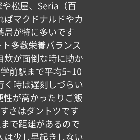
松屋、Seria（百
ればマクドナルドやカ
薬局が特に多いです
ート多数栄養バランス
自炊が面倒な時に助か
学前駅まで平均5~10
行く時は遅刻しづらい
利便性が高かったりご飯
すさはダントツです
駅まで距離があるので
人は少し早起きしない