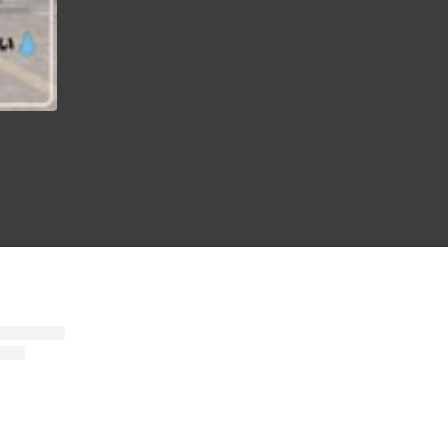
【現役新大アメフト部に聞く！新生活情報】 本日より新潟大学のエリア別紹介を行います！春から新大生の皆さん、ぜひアパート選びにご活用下さい️ 第1回目は”正門編”です！ ～メリット〜 ①『豊富な店揃え』 LAWSON、セブンイレブンなどのコンビニエンスストアはもちろん、すき家や松屋、Seria（百均）など様々なチェーン店が並んでいます！少し坂を下ればマクドナルドやカラオケまねきねこもあるので充実なぜかラーメン屋と薬局が特に多いです ②「自炊大変だよね….？』 朝と晩のご飯付きのでアパート多数栄養バランスの取れた日替わりのメニューでお腹いっぱいになれます自炊が面倒な時に助かること間違いなし！ ③「駅に近い』 正門エリアは新潟大学前駅まで平均5~10分程度なので好アクセスなんです電車でバイトや遊びに行く時は遅刻しづらいかもしれません🏻 〜デメリット〜 ①「家賃が高い…」 利便性が高かったりご飯付きだったりする分家賃は少し高めでもその分暮らしやすさはダントツです ②「駅に近いと大学が遠くなる』 大学から新潟大学前駅まで距離があるので駅に近いと大学が遠くなるというジレンマが🧐駅に近い人は少し早起きしないと遅刻しちゃうかも！ 次回は”中門編 ”です！お楽しみに️ #