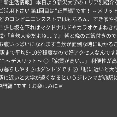
！新生活情報】 本日より新潟大学のエリア別紹介
活用下さい️ 第1回目は”正門編”です！ ～メリッ
などのコンビニエンスストアはもちろん、すき家や松屋
！少し坂を下ればマクドナルドやカラオケまねき
②「自炊大変だよね....？』 朝と晩のご飯付き
お腹いっぱいになれます自炊が面倒な時に助かるこ
駅まで平均5~10分程度なので好アクセスなんで
 〜デメリット〜 ①「家賃が高い...」 利便性
分暮らしやすさはダントツです ②「駅に近いと大
駅に近いと大学が遠くなるというジレンマが🧐駅
門編 ”です！お楽しみに️ #