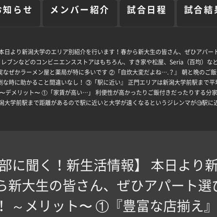
お知らせ
メンバー紹介
試合日程
試合結
本日より新潟大学のエリア別紹介を行います！春から新大生の皆さん、ぜひアパート選び
ブンイレブンなどのコンビニエンスストアはもちろん、すき家や松屋、Seria（百均
なぜかラーメン屋と薬局が特に多いです ②「自炊大変だよね….？』 朝と晩のご
な時に助かること間違いなし！ ③「駅に近い』 正門エリアは新潟大学前駅まで平均
 〜デメリット〜 ①「家賃が高い…」 利便性が高かったりご飯付きだったりする
潟大学前駅まで距離があるので駅に近いと大学が遠くなるというジレンマが🧐駅に
部に聞く！新生活情報】 本日より
ら新大生の皆さん、ぜひアパート選びに
！ ～メリット〜 ①『豊富な店揃え』 