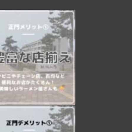
【現役新大アメフト部に聞く！新生活情報】 本日より新潟大学のエリア別紹介を行います！春から新大生の皆さん、ぜひアパート選びにご活用下さい️ 第1回目は”正門編”です！ ～メリット〜 ①『豊富な店揃え』 LAWSON、セブンイレブンなどのコンビニエンスストアはもちろん、すき家や松屋、Seria（百均）など様々なチェーン店が並んでいます！少し坂を下ればマクドナルドやカラオケまねきねこもあるので充実なぜかラーメン屋と薬局が特に多いです ②「自炊大変だよね….？』 朝と晩のご飯付きのでアパート多数栄養バランスの取れた日替わりのメニューでお腹いっぱいになれます自炊が面倒な時に助かること間違いなし！ ③「駅に近い』 正門エリアは新潟大学前駅まで平均5~10分程度なので好アクセスなんです電車でバイトや遊びに行く時は遅刻しづらいかもしれません🏻 〜デメリット〜 ①「家賃が高い…」 利便性が高かったりご飯付きだったりする分家賃は少し高めでもその分暮らしやすさはダントツです ②「駅に近いと大学が遠くなる』 大学から新潟大学前駅まで距離があるので駅に近いと大学が遠くなるというジレンマが🧐駅に近い人は少し早起きしないと遅刻しちゃうかも！ 次回は”中門編 ”です！お楽しみに️ #