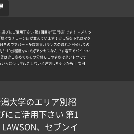
果
にご活用下さい️ 第1回目は”正門編”です！ ～メリッ
）など様々なチェーン店が並んでいます！少し坂を下ればマク
飯付きのでアパート多数栄養バランスの取れた日替わりの
5~10分程度なので好アクセスなんです電車でバイトや
分家賃は少し高めでもその分暮らしやすさはダントツです
近い人は少し早起きしないと遅刻しちゃうかも！ 次回
新潟大学のエリア別紹
ご活用下さい️ 第1
LAWSON、セブンイ