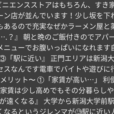
ニエンスストアはもちろん、すき家や
ーン店が並んでいます！少し坂を下
もあるので充実なぜかラーメン屋と
….？』 朝と晩のご飯付きのでアパ
メニューでお腹いっぱいになれます
③「駅に近い』 正門エリアは新潟大
セスなんです電車でバイトや遊びに
〜デメリット〜 ①「家賃が高い…」 
家賃は少し高めでもその分暮らしや
が遠くなる』 大学から新潟大学前
くなるというジレンマが🧐駅に近い