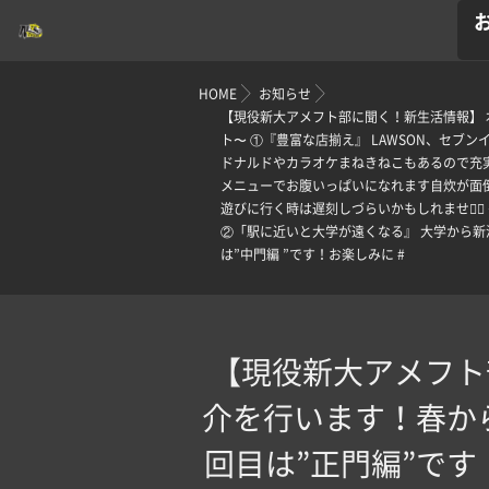
HOME
お知らせ
【現役新大アメフト部に聞く！新生活情報】 
ト〜 ①『豊富な店揃え』 LAWSON、セ
ドナルドやカラオケまねきねこもあるので充実
メニューでお腹いっぱいになれます自炊が面倒
遊びに行く時は遅刻しづらいかもしれません
②「駅に近いと大学が遠くなる』 大学から新
は”中門編 ”です！お楽しみに️ #
【現役新大アメフト
介を行います！春か
回目は”正門編”です