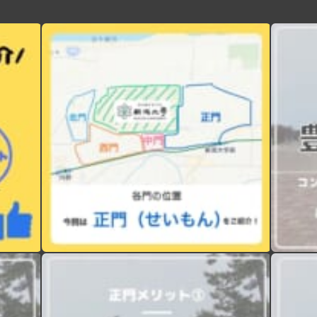
【現役新大アメフト部に聞く！新生活情報】 本日より新潟大学のエリア別紹介を行います！春から新大生の皆さん、ぜひアパート選びにご活用下さい️ 第1回目は”正門編”です！ ～メリット〜 ①『豊富な店揃え』 LAWSON、セブンイレブンなどのコンビニエンスストアはもちろん、すき家や松屋、Seria（百均）など様々なチェーン店が並んでいます！少し坂を下ればマクドナルドやカラオケまねきねこもあるので充実なぜかラーメン屋と薬局が特に多いです ②「自炊大変だよね….？』 朝と晩のご飯付きのでアパート多数栄養バランスの取れた日替わりのメニューでお腹いっぱいになれます自炊が面倒な時に助かること間違いなし！ ③「駅に近い』 正門エリアは新潟大学前駅まで平均5~10分程度なので好アクセスなんです電車でバイトや遊びに行く時は遅刻しづらいかもしれません🏻 〜デメリット〜 ①「家賃が高い…」 利便性が高かったりご飯付きだったりする分家賃は少し高めでもその分暮らしやすさはダントツです ②「駅に近いと大学が遠くなる』 大学から新潟大学前駅まで距離があるので駅に近いと大学が遠くなるというジレンマが🧐駅に近い人は少し早起きしないと遅刻しちゃうかも！ 次回は”中門編 ”です！お楽しみに️ #