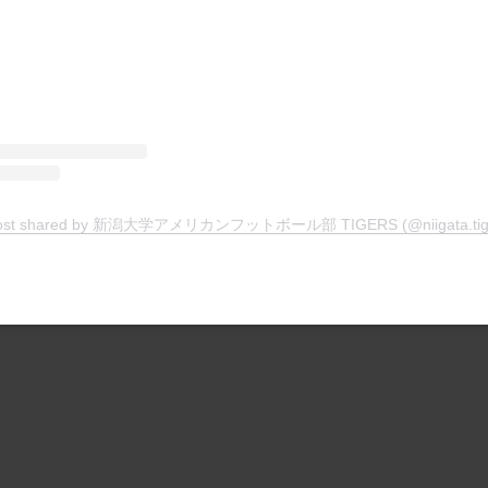
ost shared by 新潟大学アメリカンフットボール部 TIGERS (@niigata.tig