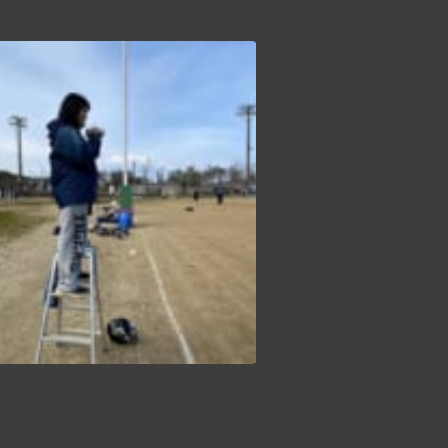
【春の二部練1日目】 本日より5日間の二部練が始まりました！ 個人とポジション毎に目的と課題を明確にし、その達成に向けて全力で取り組む本気の5日間が始まります 午前中はヒットやパート別練習、1on1等を行い、午後はラダーやチューブダッシュ、メディシントレーニング等の体力作りのメニューに取り組みました🏋️ 明日は今年初の合わせ練習が予定されています！万全な準備を行い、明日に臨みます #