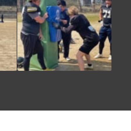
【春の二部練1日目】 本日より5日間の二部練が始まりました！ 個人とポジション毎に目的と課題を明確にし、その達成に向けて全力で取り組む本気の5日間が始まります 午前中はヒットやパート別練習、1on1等を行い、午後はラダーやチューブダッシュ、メディシントレーニング等の体力作りのメニューに取り組みました🏋️ 明日は今年初の合わせ練習が予定されています！万全な準備を行い、明日に臨みます #
【春の二部練1日目】 本日より5日間の二部練が始まりました！ 個人とポジション毎に目的と課題を明確にし、その達成に向けて全力で取り組む本気の5日間が始まります 午前中はヒットやパート別練習、1on1等を行い、午後はラダーやチューブダッシュ、メディシントレーニング等の体力作りのメニューに取り組みました🏋️ 明日は今年初の合わせ練習が予定されています！万全な準備を行い、明日に臨みます #