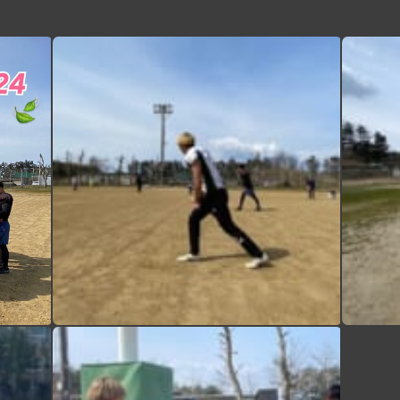
【春の二部練1日目】 本日より5日間の二部練が始まりました！ 個人とポジション毎に目的と課題を明確にし、その達成に向けて全力で取り組む本気の5日間が始まります 午前中はヒットやパート別練習、1on1等を行い、午後はラダーやチューブダッシュ、メディシントレーニング等の体力作りのメニューに取り組みました🏋️ 明日は今年初の合わせ練習が予定されています！万全な準備を行い、明日に臨みます #