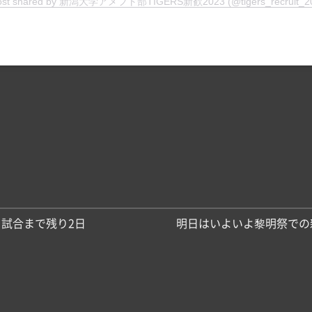
ost shared by 新潟大学アメフト部TIGERS新歓2023 (@tigers_recruit_2
試合まで残り2日️
明日はいよいよ黎明祭での