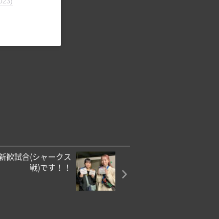
023)
新歓試合(シャークス
戦)です！！