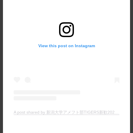
View this post on Instagram
A post shared by 新潟大学アメフト部TIGERS新歓2025 (@tigers_recruit_)