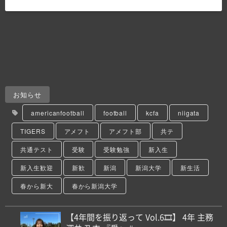
お知らせ
americanfootball
football
kcfa
niigata
TIGERS
アメフト
アメフト部
共テ
共通テスト
受験
受験勉強
新入生
新入生歓迎
新歓
新潟
新潟大学
新生活
春から新大
春から新潟大学
【4年間を振り返って Vol.6🎞️】 4年 主務