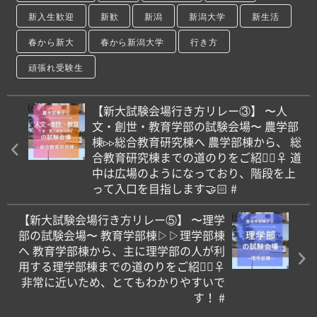
新入生歓迎
新歓
新潟
新潟大学
新生活
春から新大
春から新潟大学
行き方
頑張れ受験生
【新大試験会場行き方リレー③】 〜人
文・創世・教育学部の試験会場〜 農学部
棟▹️▹総合教育研究棟へ 農学部棟から、 総
合教育研究棟までの道のりをご紹介🏻‍♀️ 道
中は広場のようになっており、階段を上
って入口を目指します🤝🏻 #
【新大試験会場行き方リレー⑤】 〜理学
部の試験会場〜 教育学部棟▷️▷理学部棟
へ 教育学部棟から、主に理学部の人が利
用する理学部棟までの道のりをご紹介🏻‍♀️
非常に近いため、とてもわかりやすいで
す！ #