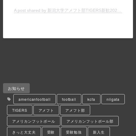
A post shared by 新潟大学アメフト部TIGERS新歓2025 (@tigers_recruit_)
お知らせ
americanfootball
football
kcfa
niigata
TIGERS
アメフト
アメフト部
アメリカンフットボール
アメリカンフットボール部
きっと大丈夫
受験
受験勉強
新入生