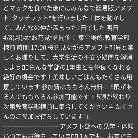
とマックを食べた後にはみんなで簡易版アメフ
ト"タッチフット"を行いました！体を動かし
て、みんなの仲が深まった1日でした 明日
4/8(月)は"お花見"を開催！ 集合場所:教育学部
棟前 時間:17:00 桜を見ながらアメフト部員と楽
しくお喋りして、大学生活の不安や疑問を解消
しよう！🏻色んな学部の1年生とも仲良くなれる
絶好の機会です！️美味しいごはんもたくさん用
意しています 参加費はもちろん無料！ 5限があ
る人でももちろん参加可能です！🏻5限が終わり
次第教育学部棟前に集合してください‍♀️ たくさ
んのご参加お待ちしています！🏻
┈┈┈┈┈┈┈┈┈ アメフト部への見学・体験
いつでもお待ちしています🏻 1人でも、お友だち