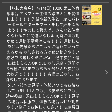
【球技大会🏐】 4/14(日) 10:00 第二体育
館集合 アメフト部主催の球技大会を開催
します！！！ 先輩や新入生と一緒にバレ
ーボールやタッチフットをして絆を深め
よう！！協力して戦えば、みんなと仲良
くなれること間違いなし️🫂 同時に体も動
かせて運動不足解消にも！！？ 運動した
あとは先輩たちにごはんに連れていって
えるかも 参加される方はぜひ動きやすい
格好でお越しください🤲🏻 途中参加・退
出はもちろんOKです🏻 参加連絡・質問は
お気軽にDMまでもちろん飛び入り参加も
大歓迎です！！！！！ 皆様のご参加、お
待ちしております ┈┈┈┈┈┈┈┈┈ ア
メフト部への見学・体験いつでもお待ち
しています🏻 1人でも、お友だちとでも、
途中参加・退出ももちろんOKです！見学
の場合は私服で、体験の場合はぜひ動き
やすい格好でお越しください！ ※練習日