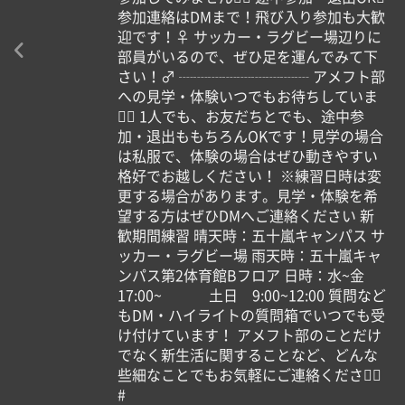
参加連絡はDMまで！飛び入り参加も大歓
迎です！‍♀️ サッカー・ラグビー場辺りに
部員がいるので、ぜひ足を運んでみて下
さい！‍♂️ ┈┈┈┈┈┈┈┈┈ アメフト部
への見学・体験いつでもお待ちしていま
す🏻 1人でも、お友だちとでも、途中参
加・退出ももちろんOKです！見学の場合
は私服で、体験の場合はぜひ動きやすい
格好でお越しください！ ※練習日時は変
更する場合があります。見学・体験を希
望する方はぜひDMへご連絡ください 新
歓期間練習 晴天時：五十嵐キャンパス サ
ッカー・ラグビー場 雨天時：五十嵐キャ
ンパス第2体育館Bフロア 日時：水~金
17:00~ 土日 9:00~12:00 質問など
もDM・ハイライトの質問箱でいつでも受
け付けています！ アメフト部のことだけ
でなく新生活に関することなど、どんな
些細なことでもお気軽にご連絡ください🏻
#