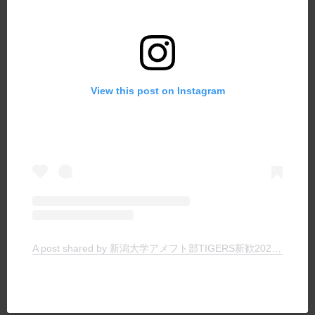
View this post on Instagram
A post shared by 新潟大学アメフト部TIGERS新歓2024 (@tigers_recruit_)