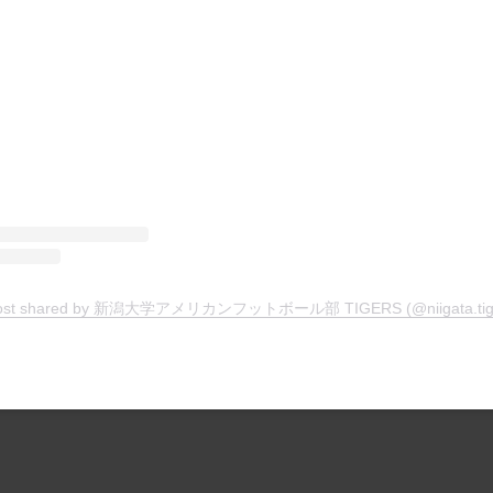
ost shared by 新潟大学アメリカンフットボール部 TIGERS (@niigata.tig