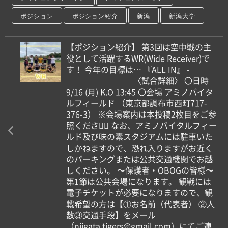
ポジション
ポジション紹介
新潟
新潟大学
【ポジション紹介】 第3回は空中戦の主
役として活躍するWR(Wide Receiver)で
す！ 今年の目標は… 『ALL IN』 -
———————— 〈試合詳細〉 〇日時
9/16 (月) K.O 13:45 〇会場 アミノバイタ
ルフィールド （東京都調布市西町717-
376-3） ※会場案内は本投稿2枚目をご参
照ください🏻 なお、アミノバイタルフィー
ルド及び味の素スタジアムには駐車いた
しかねますので、恐れ入りますがお近く
のパーキングまたは公共交通機関でお越
しください。 〜保護者・OBOGの皆様〜
第1節は公共会場になります。 観戦には
電子チケットが必要になりますので、観
戦希望の方は【①お名前（代表者） ②人
数③交通手段】をメール
（niigata.tigers@gmail.com）にてご連