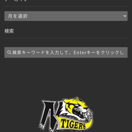
ア
ー
検索
カ
イ
ブ