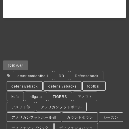
お知らせ
americanfootball
DB
Defenseback
defensiveback
defensivebacks
football
kcfa
niigata
TIGERS
アメフト
アメフト部
アメリカンフットボール
アメリカンフットボール部
カウントダウン
シーズン
ディフェンシブバック
ディフェンスバック