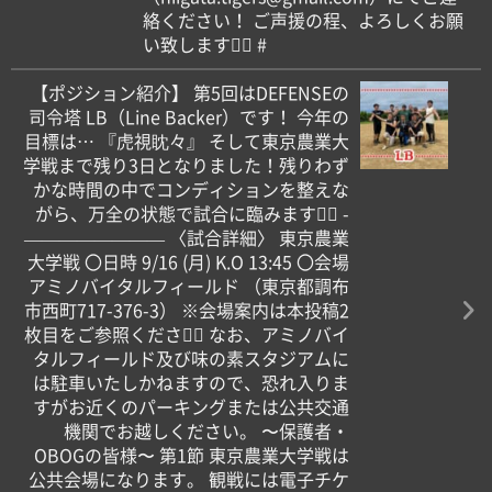
絡ください！ ご声援の程、よろしくお願
い致します！🏻️‍ #
【ポジション紹介】 第5回はDEFENSEの
司令塔 LB（Line Backer）です！ 今年の
目標は… 『虎視眈々』 そして東京農業大
学戦まで残り3日となりました！残りわず
かな時間の中でコンディションを整えな
がら、万全の状態で試合に臨みます！🏻 -
———————— 〈試合詳細〉 東京農業
大学戦 〇日時 9/16 (月) K.O 13:45 〇会場
アミノバイタルフィールド （東京都調布
市西町717-376-3） ※会場案内は本投稿2
枚目をご参照ください🏻 なお、アミノバイ
タルフィールド及び味の素スタジアムに
は駐車いたしかねますので、恐れ入りま
すがお近くのパーキングまたは公共交通
機関でお越しください。 〜保護者・
OBOGの皆様〜 第1節 東京農業大学戦は
公共会場になります。 観戦には電子チケ