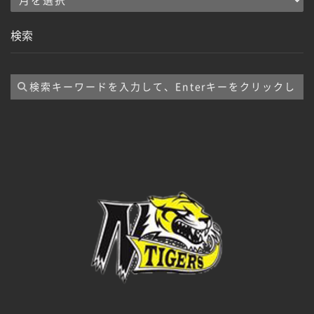
ー
検索
カ
イ
ブ