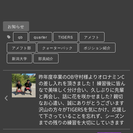
お知らせ
qb
quarter
TIGERS
アメフト
アメフト部
クォーターバック
ポジション紹介
新潟大学
部員紹介
昨年度卒業のOB守村様よりオロナミンC
の差し入れを頂きました！ 練習後に皆ん
なで美味しく分け合い、久しぶりに先輩
と再会し、話に花を咲かせました? 親切
なお心遣い、誠にありがとうございます
沢山の方々がTIGERSを気にかけ、応援し
て下さっていることを忘れず、シーズン
までの残りの練習を大切にしていきます