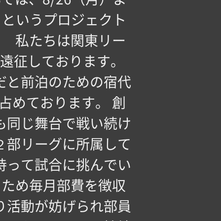
ツ！というプロジェクト
。 私たちは関東リー
遠征しております。
だと前泊のための宿代
占めております。 創
も同じ舞台で戦い続け
２部リーグに所属して
持って試合に挑んでい
るため毎月部費を徴収
り活動が妨げられ部員