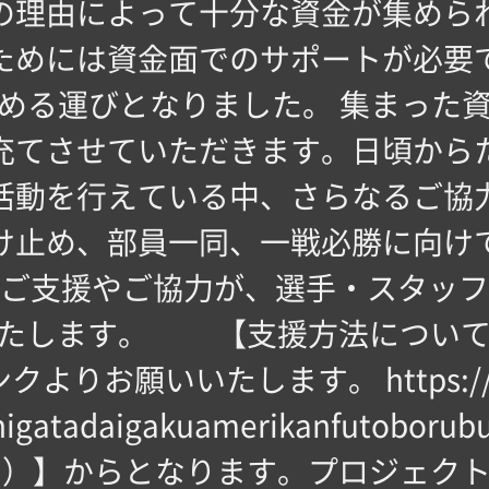
の理由によって十分な資金が集めら
ためには資金面でのサポートが必要
める運びとなりました。 集まった
充てさせていただきます。日頃から
活動を行えている中、さらなるご協
け止め、部員一同、一戦必勝に向け
のご支援やご協力が、選手・スタッフ
たします。 【️支援方法について】
りお願いいたします。 https://buh
s/nigatadaigakuamerikanfutobo
（月）】からとなります。プロジェク