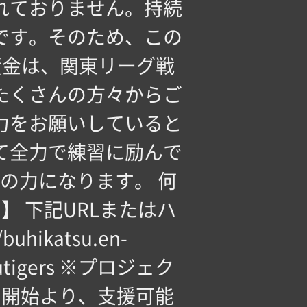
れておりません。持続
です。そのため、この
資金は、関東リーグ戦
たくさんの方々からご
力をお願いしていると
て全力で練習に励んで
の力になります。 何
 下記URLまたはハ
ikatsu.en-
rubutigers ※プロジェク
ト開始より、支援可能