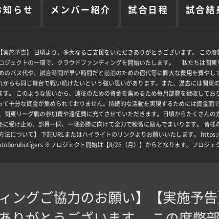
お知らせ
メンバー紹介
試合日程
試合結
実施予告】 日頃より、多大なるご支援をいただきありがとうございます。 この度弊
！というプロジェクトの一環で、クラウドファンディングを開始いたします。 私たちは
ためのバス代や、試合時間が早い時間だと前泊のための宿代等に膨大な費用を費やし
れからも同じ舞台で戦い続けたいという強い思いがあります。また、過去には関東
ます。 このような思いから、遠征のための資金を集めるため毎月部費を徴収してお
って十分な資金が集められておりません。持続的な活動を実現するためには資金面
は、関東リーグ戦の参加費や遠征費に充てさせていただきます。日頃からたくさんの
摯に受け止め、部員一同、一戦必勝に向けて全力で練習に励んでまいります。 皆様
いて】 下記URLまたはハイライトのリンクよりお願いいたします。 https://buhi
akuamerikanfutoborubutigers ※プロジェクト開始は【8/26（月）】からとなりま
ィングご協力のお願い】【実施予告
ありがとうございます。 この度弊部で