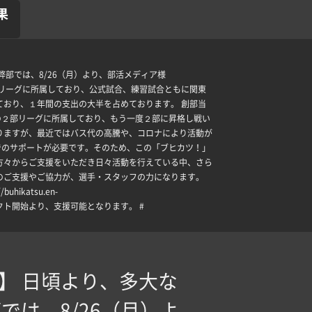
果
部では、8/26（月）より、部活メディア様
関東リーグに所属しており、公式試合、練習試合ともに関東
ており、１年間の支出の大半を占めております。 創部当
の２部リーグに所属しており、もう一度２部に昇格し戦い
りますが、最近ではバス代の高騰や、コロナにより活動が
でのサポートが必要です。そのため、この「ブヒカツ！」
方々からご支援をいただき日々活動を行えている中、さら
のご支援やご協力が、選手・スタッフの力になります。
katsu.en-
す。プロジェクト開始より、支援可能となります。 #
】 日頃より、多大な
は、8/26（月）よ