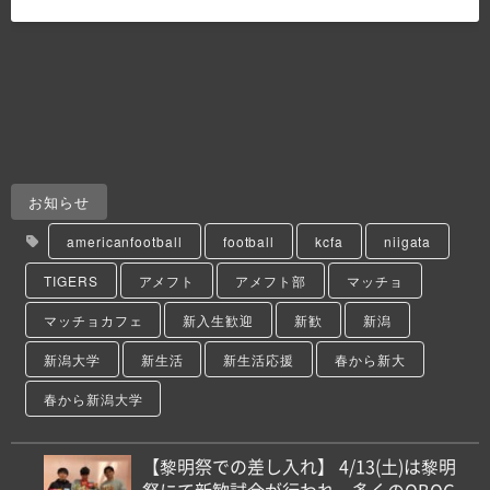
お知らせ
americanfootball
football
kcfa
niigata
TIGERS
アメフト
アメフト部
マッチョ
マッチョカフェ
新入生歓迎
新歓
新潟
新潟大学
新生活
新生活応援
春から新大
春から新潟大学
【黎明祭での差し入れ】 4/13(土)は黎明