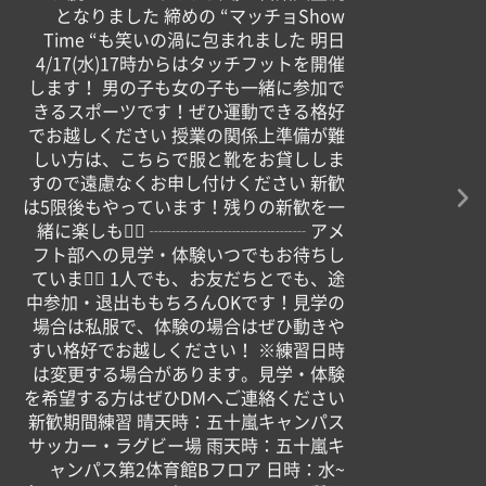
となりました️‍ 締めの “マッチョShow
Time “も笑いの渦に包まれました 明日
4/17(水)17時からはタッチフットを開催
します！ 男の子も女の子も一緒に参加で
きるスポーツです！ぜひ運動できる格好
でお越しください 授業の関係上準備が難
しい方は、こちらで服と靴をお貸ししま
すので遠慮なくお申し付けください 新歓
は5限後もやっています！残りの新歓を一
緒に楽しもう🏻 ┈┈┈┈┈┈┈┈┈ アメ
フト部への見学・体験いつでもお待ちし
ています🏻 1人でも、お友だちとでも、途
中参加・退出ももちろんOKです！見学の
場合は私服で、体験の場合はぜひ動きや
すい格好でお越しください！ ※練習日時
は変更する場合があります。見学・体験
を希望する方はぜひDMへご連絡ください
新歓期間練習 晴天時：五十嵐キャンパス
サッカー・ラグビー場 雨天時：五十嵐キ
ャンパス第2体育館Bフロア 日時：水~