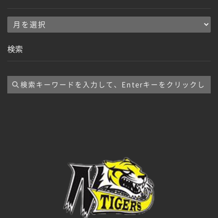
ア
ー
検索
カ
イ
ブ