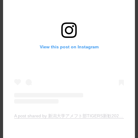
View this post on Instagram
A post shared by 新潟大学アメフト部TIGERS新歓2024 (@tigers_recruit_)