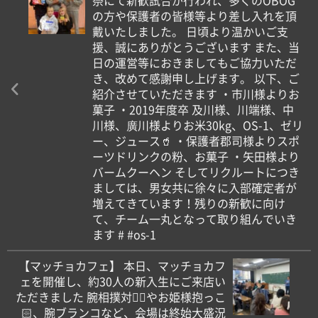
祭にて新歓試合が行われ、多くのOBOG
の方や保護者の皆様等より差し入れを頂
戴いたしました。 日頃より温かいご支
援、誠にありがとうございます また、当
日の運営等におきましてもご協力いただ
き、改めて感謝申し上げます。 以下、ご
紹介させていただきます ・市川様よりお
菓子 ・2019年度卒 及川様、川端様、中
川様、廣川様よりお米30kg、OS-1、ゼリ
ー、ジュース🥤 ・保護者郡司様よりスポ
ーツドリンクの粉、お菓子 ・矢田様より
バームクーヘン そしてリクルートにつき
ましては、男女共に徐々に入部確定者が
増えてきています！残りの新歓に向け
て、チーム一丸となって取り組んでいき
ます # #os-1
【マッチョカフェ️】 本日、マッチョカフ
ェ️を開催し、約30人の新入生にご来店い
ただきました 腕相撲対決🏼やお姫様抱っこ
🏻、腕ブランコなど、会場は終始大盛況