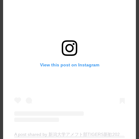
View this post on Instagram
A post shared by 新潟大学アメフト部TIGERS新歓2024 (@tigers_recruit_)