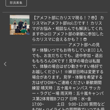
部員募集
【アメフト部にカリスマ現る！？😎】 カ
リスマinアメフト部Vol.①です！ カリス
マがお悩み・相談なんでも解決してくれ
ます🥹🤝🏻 アメフト部の新歓に参加した
らカリスマに会えるかも？！😎
┈┈┈┈┈┈┈┈┈ アメフト部への見
学・体験いつでもお待ちしています🏻 1人
でも、お友だちとでも、途中参加・退出
ももちろんOKです！見学の場合は私服
で、体験の場合はぜひ動きやすい格好で
お越しください！ ※練習日時は変更する
場合があります。見学・体験を希望する
方はぜひDMへご連絡ください 新歓期間
練習 晴天時：五十嵐キャンパス サッカ
ー・ラグビー場 雨天時：五十嵐キャンパ
ス第2体育館Bフロア 日時：水~金
17:00~ 土日 9:00~12:00 質問など
もDM・ハイライトの質問箱でいつでも受