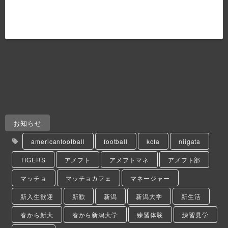
お知らせ
americanfootball
football
kcfa
niigata
TIGERS
アメフト
アメフトマネ
アメフト部
マッチョ
マッチョカフェ
マネージャー
新入生歓迎
新歓
新潟
新潟大学
新生活
春から新大
春から新潟大学
練習体験
練習見学