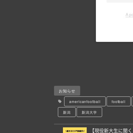
A p
お知らせ
americanfootball
football
新潟
新潟大学
【現役新大生に聞く