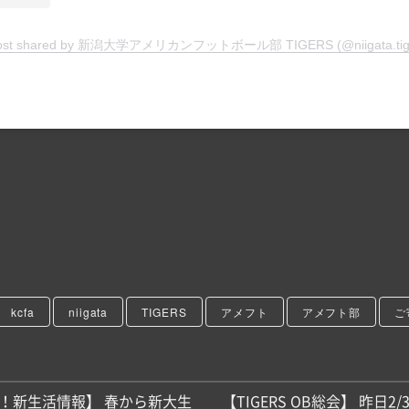
ost shared by 新潟大学アメリカンフットボール部 TIGERS (@niigata.tig
kcfa
niigata
TIGERS
アメフト
アメフト部
ご
！新生活情報】 春から新大生
【TIGERS OB総会】 昨日2