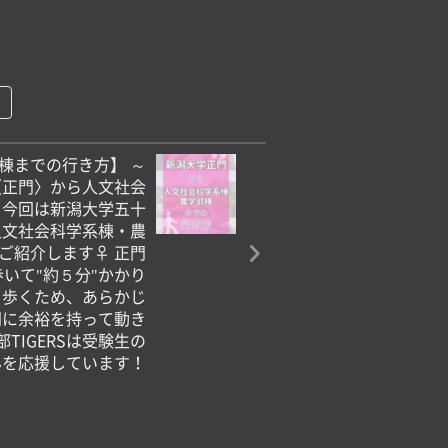
棟までの行き方】 ～
〈正門〉から人文社会
 今回は新潟大学五十
人文社会科学系棟・農
介︎します‍♀️ 正門
いて"約５分"かかり
道を歩くため、あらかじ
間に余裕を持って動き
TIGERSは受験生の
んを応援しています！