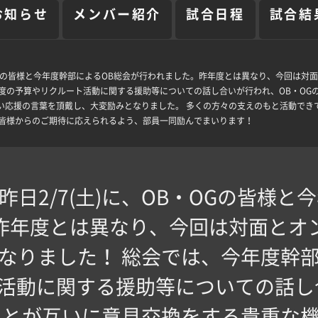
お知らせ
メンバー紹介
試合日程
試合結
に、OB・OGの皆様と今年度幹部によるOB総会が行われました。昨年度とは異なり、今回
年度の予算やリクルート活動に関する援助等についての話し合いが行われ、OB・OG
かい応援の言葉を頂戴し、大変励みとなりました。 多くの方々の支えのもと活動で
る皆様からのご期待に応えられるよう、部員一同励んでまいります！
会】 昨日2/7(土)に、OB・OGの皆様
昨年度とは異なり、今回は対面とオ
なりました！ 総会では、今年度幹
活動に関する援助等についての話し
員とが互いに意見交換をする貴重な機