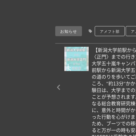
お知らせ
アメフト部
ア
⁡ 【新潟大学前駅
〈正門〉までの行き
大学五十嵐キャンパ
前駅から新潟大学五
の道のりを歩いてご紹
ころ、"約13分"か
験日は、大学までの
ことが予想されます
なる総合教育研究棟
に、意外と時間がか
った行動を心がけまし
ため、ブーツでの移
ると万が一の時も安