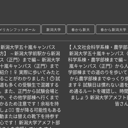
メリカンフットボール
新潟大学
春から新大
春から新潟大学
から新潟大学五十嵐キャンパス
【 人文社会科学系棟・農学部
方】 ～新潟大学前駅から新潟
新潟大学五十嵐キャンパス
ス〈正門〉まで編～ 新潟大学
科学系棟・農学部棟まで編～
十嵐キャンパス〈正門〉まで
嵐キャンパス〈正門〉から
介！‍♀️ 実際に歩いてみたと
学部棟までの道のりを歩いてご紹
かることがわかりました！⏱ 試
から農学部棟までゆっくり歩
道も多くの受験生で混雑する
ます‍♀️ 試験日は慣れない
。また、正門から試験会場と
め通るルートを確認し、時
や、その他学部棟へ行くまで
ましょう 新潟大学アメフト部
かるため注意です！余裕を持
皆さ
ょう🏻 雪が降る可能性もある
動または替えの靴下を持参す
心です！️ 新潟大学アメフト部