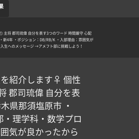
果
 主将 郡司琉偉 自分を表す3つのワード ️時間厳守 ️心配
・新4年 ・ポジション：DB/RB/K ・入部理由：雰囲気が
 新入生へのメッセージ →アメフト部に挑戦しよう！
を紹介します‍♀️ 個性
将 郡司琉偉 自分を表
：栃木県那須塩原市 ・
学部・理学科・数学プロ
：雰囲気が良かったから