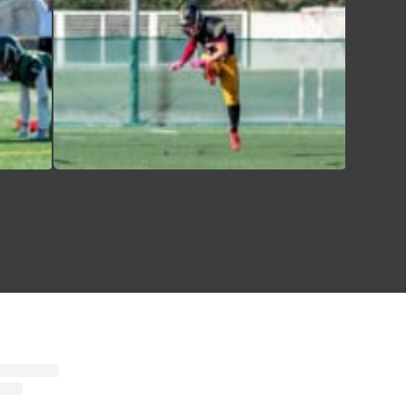
【TIGERS 2026 部員紹介】 本日より、アメフト部の部員を紹介します‍♀️ 個性溢れる部員たちの姿をぜひご覧下さい 新4年選手編① 主将 郡司琉偉 自分を表す3つのワード ️時間厳守 ️心配性 ️トムジェリ ・出身：栃木県那須塩原市 ・MBTI：ISTJ ・高校部活：サッカー ・学部・学年：理学部・理学科・数学プログラム・新4年 ・ポジション：DB/RB/K ・入部理由：雰囲気が良かったから ・入部してよかったこと：充実した大学生活がおくれる！ ・好きな曲:「置き手紙」 Vaundy ・アルバイト：なし 新入生へのメッセージ →アメフト部に挑戦しよう！
【TIGERS 2026 部員紹介】 本日より、アメフト部の部員を紹介します‍♀️ 個性溢れる部員たちの姿をぜひご覧下さい 新4年選手編① 主将 郡司琉偉 自分を表す3つのワード ️時間厳守 ️心配性 ️トムジェリ ・出身：栃木県那須塩原市 ・MBTI：ISTJ ・高校部活：サッカー ・学部・学年：理学部・理学科・数学プログラム・新4年 ・ポジション：DB/RB/K ・入部理由：雰囲気が良かったから ・入部してよかったこと：充実した大学生活がおくれる！ ・好きな曲:「置き手紙」 Vaundy ・アルバイト：なし 新入生へのメッセージ →アメフト部に挑戦しよう！