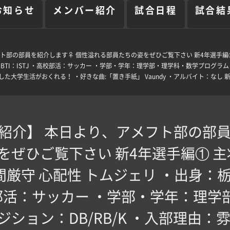
お知らせ
メンバー紹介
試合日程
試合結
アメフト部の部員を紹介します‍♀️ 個性溢れる部員たちの姿をぜひご覧下さい 新4年選手編①
MBTI：ISTJ ・高校部活：サッカー ・学部・学年：理学部・理学科・数学プログラム
た大学生活がおくれる！ ・好きな曲:「置き手紙」 Vaundy ・アルバイト：なし
6 部員紹介】 本日より、アメフト部の部員
ぜひご覧下さい 新4年選手編① 主
間厳守 ️心配性 ️トムジェリ ・出身
・高校部活：サッカー ・学部・学年：理
ジション：DB/RB/K ・入部理由