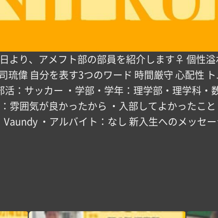
紹介】 本日より、アメフト部の部員を紹介します‍♀️ 
司琉偉 自分を表す3つのワード ️時間厳守 ️心配性 
・高校部活：サッカー ・学部・学年：理学部・理学科・
部理由：雰囲気が良かったから ・入部してよかったこ
 Vaundy ・アルバイト：なし 新入生へのメッセ