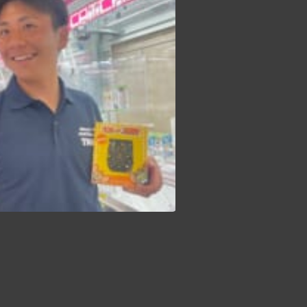
【TIGERS 2026 部員紹介】 本日より、アメフト部の部員を紹介します‍♀️ 個性溢れる部員たちの姿をぜひご覧下さい 新4年選手編① 主将 郡司琉偉 自分を表す3つのワード ️時間厳守 ️心配性 ️トムジェリ ・出身：栃木県那須塩原市 ・MBTI：ISTJ ・高校部活：サッカー ・学部・学年：理学部・理学科・数学プログラム・新4年 ・ポジション：DB/RB/K ・入部理由：雰囲気が良かったから ・入部してよかったこと：充実した大学生活がおくれる！ ・好きな曲:「置き手紙」 Vaundy ・アルバイト：なし 新入生へのメッセージ →アメフト部に挑戦しよう！