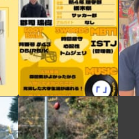
【TIGERS 2026 部員紹介】 本日より、アメフト部の部員を紹介します‍♀️ 個性溢れる部員たちの姿をぜひご覧下さい 新4年選手編① 主将 郡司琉偉 自分を表す3つのワード ️時間厳守 ️心配性 ️トムジェリ ・出身：栃木県那須塩原市 ・MBTI：ISTJ ・高校部活：サッカー ・学部・学年：理学部・理学科・数学プログラム・新4年 ・ポジション：DB/RB/K ・入部理由：雰囲気が良かったから ・入部してよかったこと：充実した大学生活がおくれる！ ・好きな曲:「置き手紙」 Vaundy ・アルバイト：なし 新入生へのメッセージ →アメフト部に挑戦しよう！