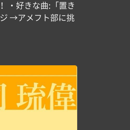
 ・好きな曲:「置き
ージ →アメフト部に挑