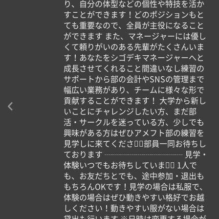
り、自分の体型などの個性や特技を活か
すことができます！どのポジションもと
ても重要なので、全員が主役になること
ができます また、マネージャーには優し
くて頼りがいのある先輩がたくさんいま
す！あなたをシゴデキマネージャーへと
成長させてくれること間違いなし練習の
サポートから部の会計やSNSの管理まで
幅広い業務があり、チームに様々な形で
貢献することができます！ 大学から新し
いことにチャレンジしたい方、まだ部
活・サークルを迷っている方、少しでも
興味がある方はぜひアメフト部の練習を
見学しに来てください🏻部員一同お待ちし
ております ┈┈┈┈┈┈┈┈┈┈ 見学・
体験いつでもお待ちしています🏻 1人で
も、お友だちとでも、途中参加・退出も
もちろんOKです！見学の場合は私服で、
体験の場合はぜひ動きやすい格好でお越
しください！動きやすい服がない場合は
貸出も行います ※日時は変更する場合が