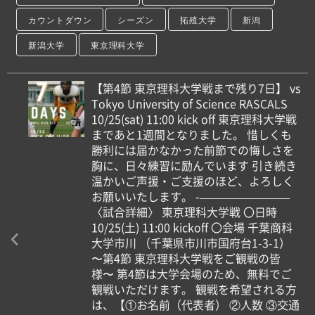
カウントダウン
シーズン
拓殖大学
新潟
新潟大学
東京理科大学
【第4節 東京理科大学戦まで残り7日】 vs
Tokyo University of Science RASCALS
10/25(sat) 11:00 kick off 東京理科大学戦
まであと1週間となりました。 惜しくも
勝利には届かなかった前節での悔しさを
胸に、日々練習に励んでいます 引き続き
温かいご声援・ご支援のほど、よろしく
お願いいたします。 -————————
〈試合詳細〉 東京理科大学戦 〇日時
10/25(土) 11:00 kickoff 〇会場 千葉商科
大学市川 （千葉県市川市国府台1-3-1）
〜第4節 東京理科大学戦をご観戦の皆
様〜 第4節は大学会場のため、無料でご
観戦いただけます。 観戦を希望される方
は、【①お名前（代表者） ②人数 ③交通