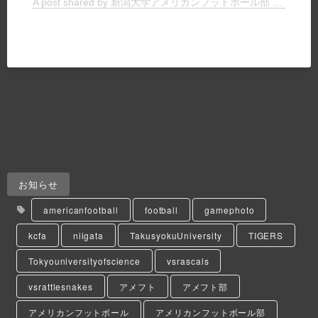
A post shared by 新潟大学アメリカンフットボール部 TIGERS (@niigata.tigers)
お知らせ
americanfootball
football
gamephoto
kcfa
niigata
TakusyokuUniversity
TIGERS
Tokyouniversityofscience
vsrascals
vsrattlesnakes
アメフト
アメフト部
アメリカンフットボール
アメリカンフットボール部