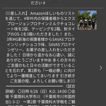
ださい #
【🏼差し入れ】 Amazonほしいものリスト
を通じて、4年叶内の保護者様からエクス
プロージョンプロテインミルクチョコレ
ート味を2袋、テーピングを2箱、粉タイ
プのOS-1を3箱いただきました！ また、
3年MG新海の保護者様からSAVASプロテ
インリッチショコラ味、SAVASプロテイ
ンゼリー、お菓子の差し入れをいただき
ました！ 日頃から温かなお心遣い、誠に
ありがとうございます🤲🏼 多くの方々の
ご支援のもと日々の活動ができているこ
とを忘れず、第2節も『一戦必勝』に向け
てより一層精進してまいります 引き続き
ご支援の程、よろしくお願い致します🏼
━━━━━━━━━━━━━━━ 〈試合
詳細〉 〇日時 9/28（日）K.O. 14:00 〇会
場 千葉商科大学市川 （千葉県市川市国府
台1-3-1） 〜第2節 千葉商科大学戦をご観