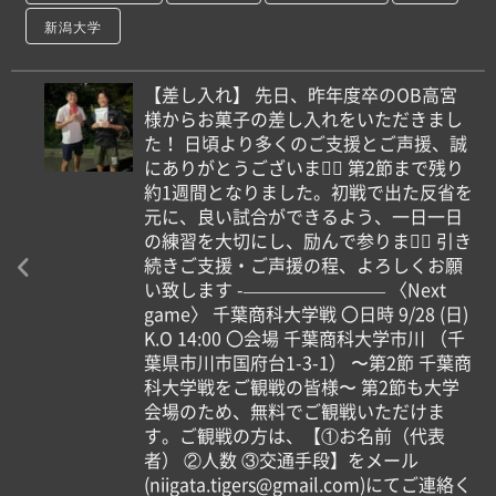
新潟大学
【️差し入れ】 先日、昨年度卒のOB高宮
様からお菓子の差し入れをいただきまし
た！ 日頃より多くのご支援とご声援、誠
にありがとうございます🏻 第2節まで残り
約1週間となりました。初戦で出た反省を
元に、良い試合ができるよう、一日一日
の練習を大切にし、励んで参ります🏻‪ 引き
続きご支援・ご声援の程、よろしくお願
い致します -———————— 〈Next
game〉 千葉商科大学戦 〇日時 9/28 (日)
K.O 14:00 〇会場 千葉商科大学市川 （千
葉県市川市国府台1-3-1） 〜第2節 千葉商
科大学戦をご観戦の皆様〜 第2節も大学
会場のため、無料でご観戦いただけま
す。ご観戦の方は、【①お名前（代表
者） ②人数 ③交通手段】をメール
(niigata.tigers@gmail.com)にてご連絡く