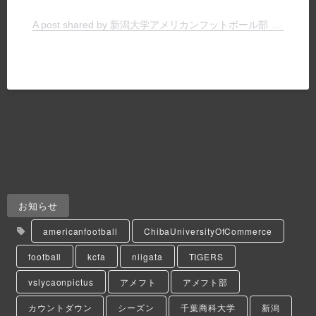
A post shared by 新潟大学アメリカンフットボール部 TIGERS (@niigata.tigers)
お知らせ
americanfootball
ChibaUniversityOfCommerce
football
kcfa
niigata
TIGERS
vslycaonpictus
アメフト
アメフト部
カウントダウン
シーズン
千葉商科大学
新潟