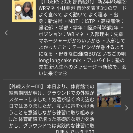
【TIGERS 2026 部員紹介】 新2年MG編③
WRマネ 小林亜澄 自分を表す3つのワード
️よく食べて ️よく動いて ️よく寝る ・出
身：新潟県 ・MBTI：ISTP ・高校部活：
帰宅部 ・学部・学年：経済科学部2年 ・
ポジション：WBマネ ・入部理由：先輩
マネージャーがかわいいから ・入部して
よかったこと：テーピングが巻けるよう
になる ・好きな曲:銀杏BOYZ いちごの唄
long long cake mix ・アルバイト：塾の
先生 新入生へのメッセージ →新歓で、会
いに来て🫶🏻
【️外練スタート🏻】 本日より、体育館での
練習期間が明け、グラウンドでの外練が
スタートしました！気温が低く冷え込む
日ではありましたが、互いに声をかけ合
うことを意識しながら練習に取り組みま
した 体育館練で培った基礎的な能力を活
かし、グラウンドでは実践的な練習に取
り組んでいきます🏻