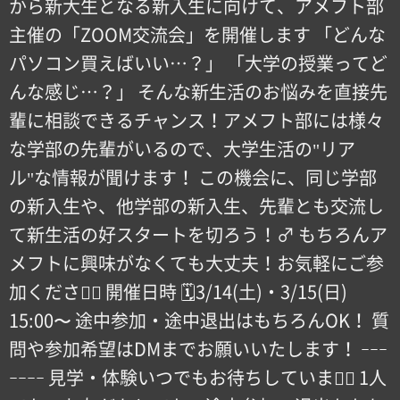
から新大生となる新入生に向けて、アメフト部
主催の「ZOOM交流会」を開催します️ 「どんな
パソコン買えばいい…？」 「大学の授業ってど
んな感じ…？」 そんな新生活のお悩みを直接先
輩に相談できるチャンス！アメフト部には様々
な学部の先輩がいるので、大学生活の"リア
ル"な情報が聞けます！ この機会に、同じ学部
の新入生や、他学部の新入生、先輩とも交流し
て新生活の好スタートを切ろう！‍♂️ もちろんア
メフトに興味がなくても大丈夫！お気軽にご参
加ください🏻 ️開催日時️ 🗓3/14(土)・3/15(日)
15:00〜 ️途中参加・途中退出はもちろんOK！️ 質
問や参加希望はDMまでお願いいたします！️ ｰｰｰ
ｰｰｰｰ 見学・体験いつでもお待ちしています🏻 1人