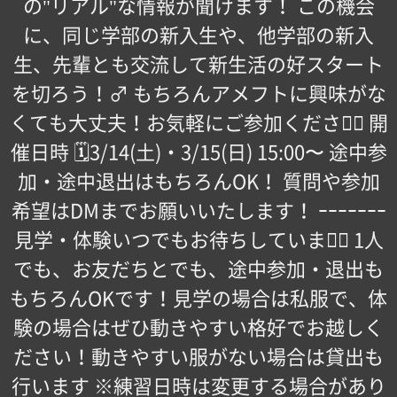
の"リアル"な情報が聞けます！ この機会
に、同じ学部の新入生や、他学部の新入
生、先輩とも交流して新生活の好スタート
を切ろう！‍♂️ もちろんアメフトに興味がな
くても大丈夫！お気軽にご参加ください🏻 ️開
催日時️ 🗓3/14(土)・3/15(日) 15:00〜 ️途中参
加・途中退出はもちろんOK！️ 質問や参加
希望はDMまでお願いいたします！️ ｰｰｰｰｰｰｰ
見学・体験いつでもお待ちしています🏻 1人
でも、お友だちとでも、途中参加・退出も
もちろんOKです！見学の場合は私服で、体
験の場合はぜひ動きやすい格好でお越しく
ださい！動きやすい服がない場合は貸出も
行います ※練習日時は変更する場合があり