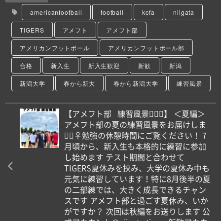
americanfootball
football
kcfa
niigata
TIGERS
アメフト
アメフト部
アメリカンフットボール
アメリカンフットボール部
合格
新入生
新入生歓迎
新歓
新潟
新潟大学
春から新大
春から新潟大学
練習風景
【️アメフト部⠀練習風景🏋🏻‍♀️】 ＜夏編＞
アメフト部の夏の練習風景をお届けしま
す🏻‍♀️勉強の休憩時間にご覧ください！ 7
月頃から、新入生も本格的に練習に参加
し始めます テスト期間と合わせて
TIGERS夏休みを挟み、大学の夏休み中も
元気に練習しています！特に8月後半の夏
の二部練では、大きく成長できるチャン
スです アメフト部と過ごす夏休み、いか
がですか？ 次回は秋編をお送りします 公