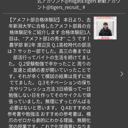
式アカウント️@niigata.tigers 新歓アカウ
ント️@tigers_recruit_ #
【アメフト部合格体験記】 本日より、去
年新潟大学に合格したアメフト部員の合
格体験記をご紹介します️ 合格体験記1人
目は、"アメフト部1の秀才‎️" こう です！
農学部 新2年 渡辺昊 Q.1高校時代の部活
は？ サッカー部でした。高三の春までは
部活行ってバイトの生活を続けてまし
た。 Q.2受験勉強で辛かったこと 周りの
友達と成績の差が開いていったことで
す。それが辛くて模試の結果は見ずに捨
ててました。 Q.3モチベーションの保ち
方やリフレッシュ方法 3日頑張って一日
勉強しない日を作ってそのサイクルで頑
張っていました。無理にずっとがんばる
必要はないと思います。 Q.4おすすめの
参考書や勉強法 おすすめの参考書は、橋
爪のゼロから劇的にわかる理論、無期化
学の授業です。これで化学得意になりま