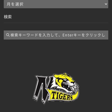
ア
ー
検索
カ
イ
ブ