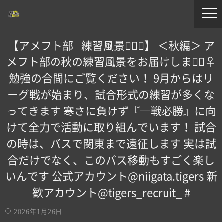
【アメフト部⠀練習風景🏋🏻‍♀️】 ＜秋編＞ ア
メフト部の秋の練習風景をお届けします🏻‍♀️
勉強の合間にご覧ください！ 9月からはリ
ーグ戦が始まり、試合形式の練習が多くな
ってきます 寒さに負けず『一戦必勝』に向
けて全力で活動に取り組んでいます！ 試合
の時は、バスで関東まで遠征します 実は試
合だけでなく、このバス移動もすごく楽し
いんです 公式アカウント️@niigata.tigers 新
歓アカウント️@tigers_recruit_ #
2026年1月26日